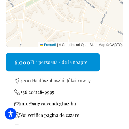
Broșură
|
© Contributori OpenStreetMap © CARTO
6.000
Ft / persoană / de la noapte
4200 Hajdúszoboszló, Jókai row 17.
+36 20/228-9995
info@angyalvendeghaz.hu
Voi verifica pagina de cazare
PA19001722