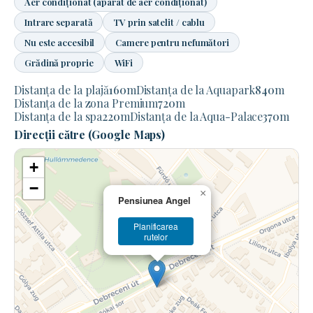
Aer condiționat (aparat de aer condiționat)
Intrare separată
TV prin satelit / cablu
Nu este accesibil
Camere pentru nefumători
Grădină proprie
WiFi
Distanța de la plajă
160
m
Distanța de la Aquapark
840
m
Distanța de la zona Premium
720
m
Distanța de la spa
220
m
Distanța de la Aqua-Palace
370
m
Direcții către (Google Maps)
+
−
×
Pensiunea Angel
Planificarea
rutelor