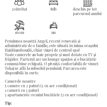
20
Invitat
8
db
deschis pe tot
parcursul anului
160
m
nu
Pensiunea noastră Angel, recent renovată și
administrată de o familie, este situată în inima orașului
Hajdúszoboszló, chiar vizavi de centrul spa!
Toate camerele au baie proprie și sunt dotate cu TV și
frigider. Parterul are un lounge spațios și o bucătărie
comună bine echipată. O pivniță confortabilă de vinuri
Tokaj se află la subsolul pensiunii. Parcarea este
disponibilă în curte.
Camerele noastre
5 camere cu 2 paturi (2 cu aer condiționat)
1 cameră cu 3 paturi
3 apartamente cu mini bucătărie (2 cu aer condiționat)
Tip: