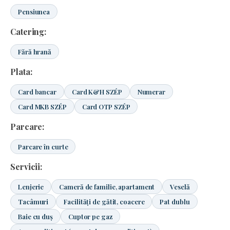
Pensiunea
Catering:
Fără hrană
Plata:
Card bancar
Card K&H SZÉP
Numerar
Card MKB SZÉP
Card OTP SZÉP
Parcare:
Parcare în curte
Servicii:
Lenjerie
Cameră de familie, apartament
Veselă
Tacâmuri
Facilități de gătit, coacere
Pat dublu
Baie cu duș
Cuptor pe gaz