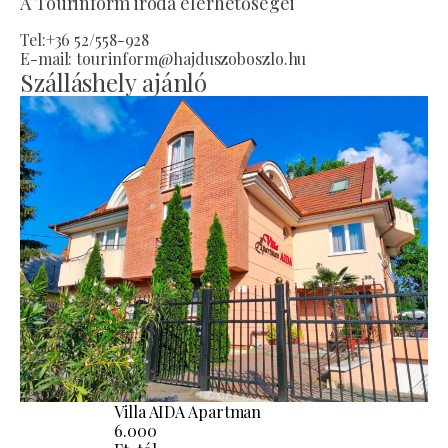
A Tourinform iroda elérhetőségei
Tel:+36 52/558-928
E-mail: tourinform@hajduszoboszlo.hu
Szálláshely ajánló
Villa AIDA Apartman
6.000