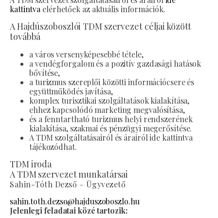
kattintva
elérhetőek az aktuális információk.
A Hajdúszoboszlói TDM szervezet céljai között
továbbá
a város versenyképesebbé tétele,
a vendégforgalom és a pozitív gazdasági hatások
bővítése,
a turizmus szereplői közötti információcsere és
együttműködés javítása,
komplex turisztikai szolgáltatások kialakítása,
ehhez kapcsolódó marketing megvalósítása,
és a fenntartható turizmus helyi rendszerének
kialakítása, szakmai és pénzügyi megerősítése.
A TDM szolgáltatásairól és árairól ide kattintva
tájékozódhat.
TDM iroda
A TDM szervezet munkatársai
Sahin-Tóth Dezső – Ügyvezető
sahin.toth.dezso@hajduszoboszlo.hu
Jelenlegi feladatai közé tartozik: