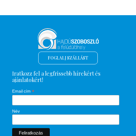
FOGLALJ SZÁLLÁST
Iratkozz fel a legfrissebb hírekért és
ajánlatokért!
*
Email cím
Név