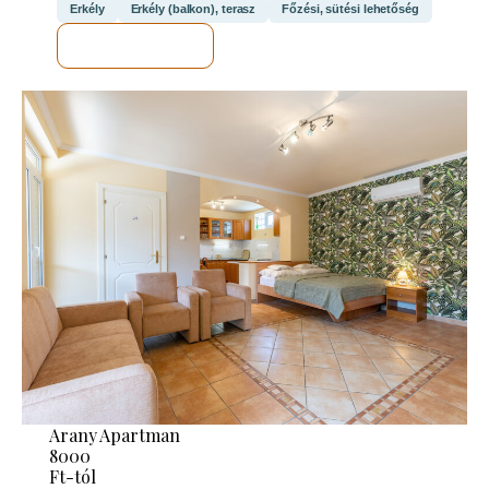
Erkély
Erkély (balkon), terasz
Főzési, sütési lehetőség
MEGNÉZEM
Arany Apartman
8000
Ft-tól