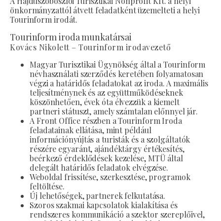
A Hajdúszoboszlói Turisztikai Nonprofit Kft. a helyi
önkormányzattól átvett feladatként üzemelteti a helyi
Tourinform irodát.
Tourinform iroda munkatársai
Kovács Nikolett – Tourinform irodavezető
Magyar Turisztikai Ügynökség által a Tourinform
névhasználati szerződés keretében folyamatosan
végzi a határidős feladatokat az iroda. A maximális
teljesítménynek és az együttműködéseknek
köszönhetően, évek óta élvezzük a kiemelt
partneri státuszt, amely számtalan előnnyel jár.
A Front Office részben a Tourinform Iroda
feladatainak ellátása, mint például
információnyújtás a turisták és a szolgáltatók
részére egyaránt, ajándéktárgy értékesítés,
beérkező érdeklődések kezelése, MTÜ által
delegált határidős feladatok elvégzése.
Weboldal frissítése, szerkesztése, programok
feltöltése.
Új lehetőségek, partnerek felkutatása.
Szoros szakmai kapcsolatok kialakítása és
rendszeres kommunikáció a szektor szereplőivel,