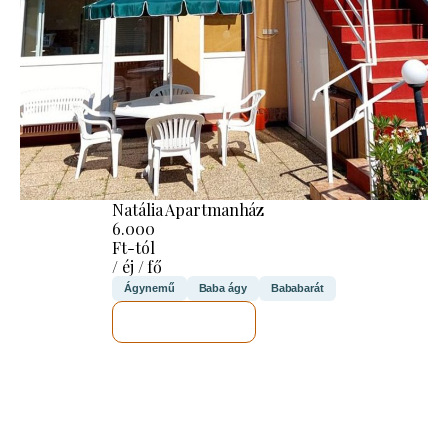
Natália Apartmanház
6.000
Ft-tól
/ éj / fő
Ágynemű
Baba ágy
Bababarát
MEGNÉZEM