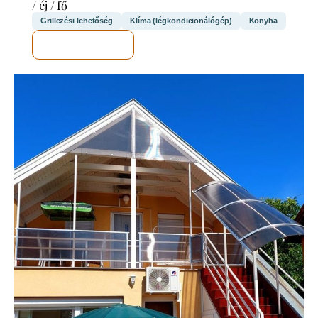
/ éj / fő
Grillezési lehetőség
Klíma (légkondicionálógép)
Konyha
MEGNÉZEM