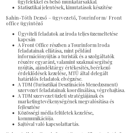
ügyfelekkel és belső munkatársakkal.
Statisztikai jelentések, kimutatások készítése
Sahin-Tóth Dezső – ügyvezető, Tourinform/ Front
office ügyintéző
Ügyviteli feladatok az iroda teljes üzemeltetése
kapcsán
A Front Office részben a Tourinform Iroda
feladatainak ellátása, mint például
információnyújtás a turisták és a szolgáltatók
részére egyaránt, valamint szakmai segítség
nyújtás, ajándéktárgy értékesítés, beérkező
érdeklődések kezelése, MTÜ által delegált
határidős feladatok elvégzése.
A TDM (Turisztikai Desztinációs Menedzsment)
szervezet feladatainak koordinálása, végrehajtása.
A TDM szervezet üzleti stratégiájának és
marketingtevékenységének megvalósítása és
fejlesztése
Közösségi média felületek kezelése,
kommunikációja.
Sajtóval való kapcsolattartás.