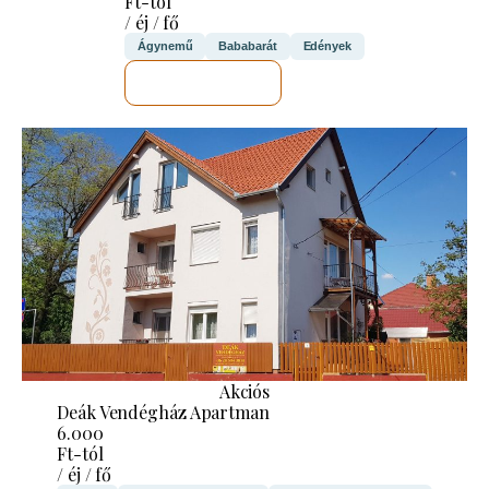
Ft-tól
/ éj / fő
Ágynemű
Bababarát
Edények
MEGNÉZEM
Akciós
Deák Vendégház Apartman
6.000
Ft-tól
/ éj / fő