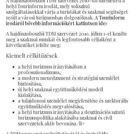
A Hajdúszoboszlói TDM szervezet 2010-től üzemelteti a
helyi Tourinform irodát, mely sokszinű
szolgáltatásokkal várja a turistákat és szakmai segitséget
nyújt a városi turizmusban dolgozóknak.
A Tourinform
irodáról bővebb információkért kattintson ide»
A hajdúszoboszlói TDM szervezet 2010. július 1-el kezdte
meg a szakmai munkát és legfontosabb céljaiként a
következőket jelölte meg:
Kiemelt célkitűzések
a helyi turizmus irányításában a
professzionalizmus,
a modern menedzsment és stratégiai szemlélet
biztosítása,
új helyi szakmai együttműködési modell
kialakítása,
a tulajdonosi szemlélet megjelenítése és szektorális
együttműködés megvalósítása,
a helyi turizmus irányításába a desztinációs szintű
turizmuspolitika alakításába szakmai és civil
szervezetek aktív bevonása./li>
A TDM szervezet szolgáltatásairól és árairól
ide