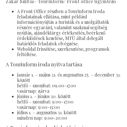
Zakar Szilvia– Tourinform/ Front office ügyintéző
A Front Office részben a Tourinform Iroda
feladatainak ellátása, mint például
információnyújtás a turisták és a szolgáltatók
részére egyaránt, valamint szakmai segítség
nyújtás, ajándéktárgy értékesítés, beérkező
érdeklődések kezelése, MTÜ által delegált
határidős feladatok elvégzése.
Weboldal frissítése, szerkesztése, programok
feltöltése.
A Tourinform iroda nyitva tartása
január 1. – május 31. és augusztus 25. – december 31.
között
hétfő – szombat: 09.00-17.00
vasárnap: zárva
június 1. – június 30. között
hétfő – szombat: 9:00-17:00
vasárnap: 9:00-13:00
július 1. – augusztus 31. között
minden nap: 9:00-20:00