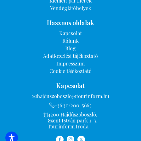
Kiemelt partnerek
Vendéglátóhelyek
Hasznos oldalak
Kapcsolat
Rólunk
Blog
Adatkezelési tájékoztató
Impresszum
Cookie tájékoztató
Kapcsolat
hajduszoboszlo@tourinform.hu
+36 30/200-5665
4200 Hajdúszoboszló,
Szent István park 1–3.
Tourinform Iroda