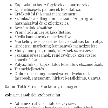
Kapcsolattartás az ügyfelekkel, partnerekkel.
Új lehetőségek, partnerek felkutatása.
Értékesítési folyamat menedzsment.
Számlázás a Billingo online számlázó program
használatával és készletkezelés.
Beszámolók készítése.
Promóciós anyagok készíttetése.
Média kampányok menedzselése.
Marketing és értékesítési terv készítése, kontrollja.
Hirdetési/ marketing kampányok menedzselése.
Study-tour programok, képzések szervezése.
Szakmai programok, rendezvények szervezése
koordinálása.
Pályázatokkal kapcsolatos feladatok, elszámolások.
Termékfejlesztés.
Online marketing menedzsment (weboldal,
facebook, Instagram, hírlevél-Mailchimp, Canva).
Sahin-Tóth Mira – Marketing manager
zolnai.mira@hajduszoboszlo.hu
Adminisztratív feladatok elvégzése.
Megrendelések, visszaigazolások, teljesítések