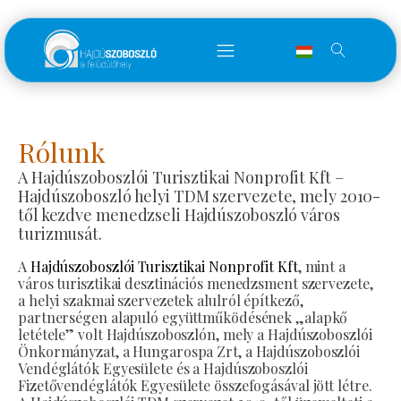
Rólunk
A Hajdúszoboszlói Turisztikai Nonprofit Kft –
Hajdúszoboszló helyi TDM szervezete, mely 2010-
től kezdve menedzseli Hajdúszoboszló város
turizmusát.
A
Hajdúszoboszlói Turisztikai Nonprofit Kft
, mint a
város turisztikai desztinációs menedzsment szervezete,
a helyi szakmai szervezetek alulról építkező,
partnerségen alapuló együttműködésének „alapkő
letétele” volt Hajdúszoboszlón, mely a Hajdúszoboszlói
Önkormányzat, a Hungarospa Zrt, a Hajdúszoboszlói
Vendéglátók Egyesülete és a Hajdúszoboszlói
Fizetővendéglátók Egyesülete összefogásával jött létre.