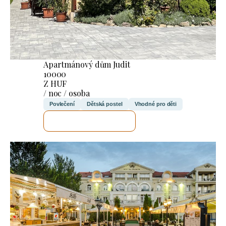
Apartmánový dům Judit
10000
Z HUF
/ noc / osoba
Povlečení
Dětská postel
Vhodné pro děti
ZKONTROLUJI TO