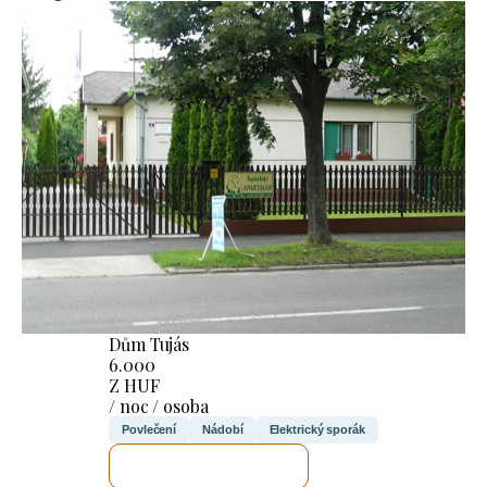
Dům Tujás
6.000
Z HUF
/ noc / osoba
Povlečení
Nádobí
Elektrický sporák
ZKONTROLUJI TO