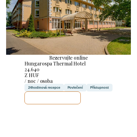
Rezervujte online
Hungarospa Thermal Hotel
24.640
Z HUF
/ noc / osoba
24hodinová recepce
Povlečení
Přístupnost
ZKONTROLUJI TO