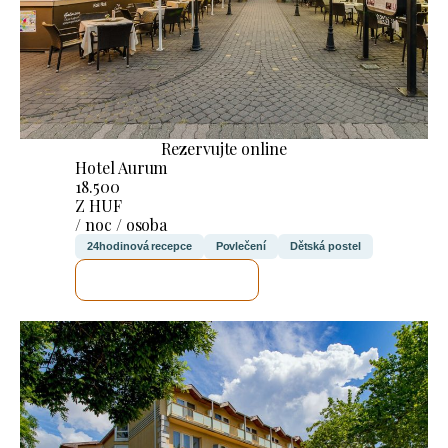
Rezervujte online
Hotel Aurum
18.500
Z HUF
/ noc / osoba
24hodinová recepce
Povlečení
Dětská postel
ZKONTROLUJI TO