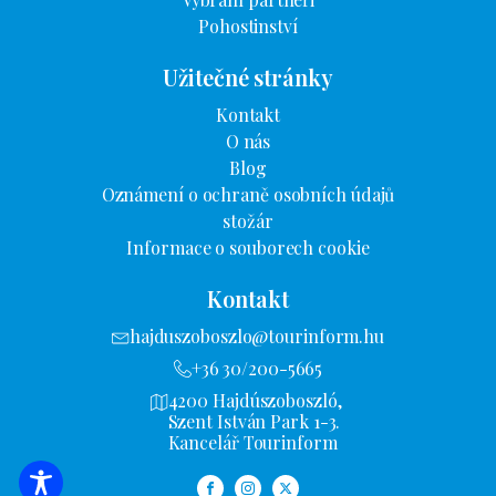
Pohostinství
Užitečné stránky
Kontakt
O nás
Blog
Oznámení o ochraně osobních údajů
stožár
Informace o souborech cookie
Kontakt
hajduszoboszlo@tourinform.hu
+36 30/200-5665
4200 Hajdúszoboszló,
Szent István Park 1-3.
Kancelář Tourinform