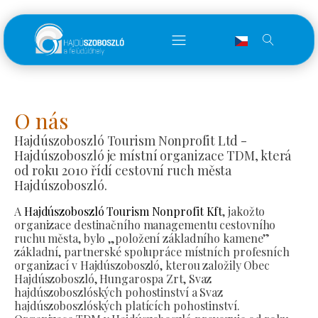
O nás
Hajdúszoboszló Tourism Nonprofit Ltd -
Hajdúszoboszló je místní organizace TDM, která
od roku 2010 řídí cestovní ruch města
Hajdúszoboszló.
A
Hajdúszoboszló Tourism Nonprofit Kft
, jakožto
organizace destinačního managementu cestovního
ruchu města, bylo „položení základního kamene”
základní, partnerské spolupráce místních profesních
organizací v Hajdúszoboszló, kterou založily Obec
Hajdúszoboszló, Hungarospa Zrt, Svaz
hajdúszoboszlóských pohostinství a Svaz
hajdúszoboszlóských platících pohostinství.