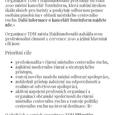
Organizace TDM v Hajdúszoboszló provozuje od roku
2010 místní kancelář Tourinform, která nabízí širokou
škálu služeb pro turisty a poskytuje odbornou pomoc
osobám působícím v oblasti městského cestovního
ruchu.
Další informace o kanceláři Tourinform najdete
zde.»
Organizace TDM města Hajdúszoboszló zahájila svou
profesionální činnost 1. července 2010 a jejími hlavními
cíli jsou:
Prioritní cíle
profesionalita v řízení místního cestovního ruchu,
zajištění moderního řízení a strategického
přístupu,
rozvoj nového modelu místní odborné spolupráce,
zohlednit přístup založený na odpovědnosti a
realizovat odvětvovou spolupráci,
aktivní zapojení profesních organizací a
organizací občanské společnosti do řízení
místního cestovního ruchu a rozvoje politiky
cestovního ruchu na úrovni destinace./li>
O službách a cenách organizace TDM
kliknutím