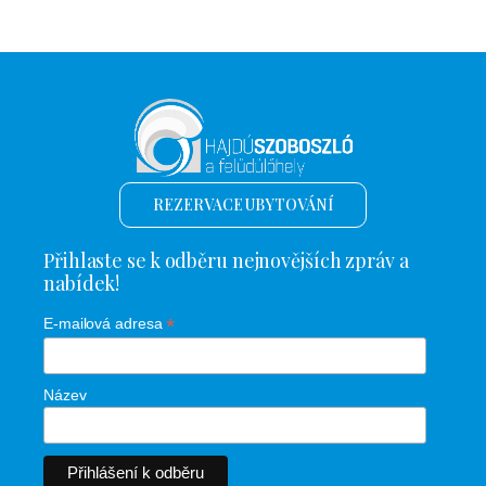
REZERVACE UBYTOVÁNÍ
Přihlaste se k odběru nejnovějších zpráv a
nabídek!
*
E-mailová adresa
Název