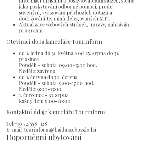
informací turistům a poskytovatelům služeb, stejně
jako poskytování odborné pomoci, prodej
suvenýrů, vyřizování příchozích dotazů a
dodržování termínů delegovaných MTÜ.
Aktualizace webových stránek, úpravy, nahrávání
programů.
Otevírací doba kanceláře Tourinform
od 1. ledna do 31. května a od 25. srpna do 31.
prosince
Pondělí - sobota: 09.00-17.00 hod.
Neděle: zavřeno
od 1. června do 30. června
Pondělí - sobota: 9:00-17:00 hod.
Neděle: 9:00-13:00
1. července - 31. srpna
každý den: 9:00-20:00
Kontaktní údaje kanceláře Tourinform
Tel:+36 52/558-928
E-mail: tourinform@hajduszoboszlo.hu
Doporučení ubytování