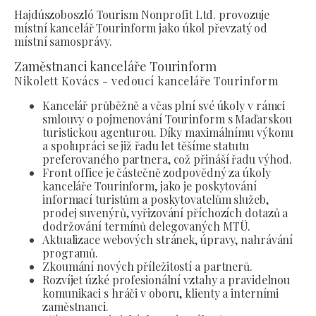
Hajdúszoboszló Tourism Nonprofit Ltd. provozuje
místní kancelář Tourinform jako úkol převzatý od
místní samosprávy.
Zaměstnanci kanceláře Tourinform
Nikolett Kovács - vedoucí kanceláře Tourinform
Kancelář průběžně a včas plní své úkoly v rámci
smlouvy o pojmenování Tourinform s Maďarskou
turistickou agenturou. Díky maximálnímu výkonu
a spolupráci se již řadu let těšíme statutu
preferovaného partnera, což přináší řadu výhod.
Front office je částečně zodpovědný za úkoly
kanceláře Tourinform, jako je poskytování
informací turistům a poskytovatelům služeb,
prodej suvenýrů, vyřizování příchozích dotazů a
dodržování termínů delegovaných MTÜ.
Aktualizace webových stránek, úpravy, nahrávání
programů.
Zkoumání nových příležitostí a partnerů.
Rozvíjet úzké profesionální vztahy a pravidelnou
komunikaci s hráči v oboru, klienty a interními
zaměstnanci.