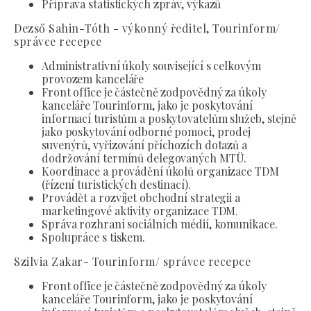
Příprava statistických zpráv, výkazů
Dezső Sahin-Tóth - výkonný ředitel, Tourinform/
správce recepce
Administrativní úkoly související s celkovým
provozem kanceláře
Front office je částečně zodpovědný za úkoly
kanceláře Tourinform, jako je poskytování
informací turistům a poskytovatelům služeb, stejně
jako poskytování odborné pomoci, prodej
suvenýrů, vyřizování příchozích dotazů a
dodržování termínů delegovaných MTÜ.
Koordinace a provádění úkolů organizace TDM
(řízení turistických destinací).
Provádět a rozvíjet obchodní strategii a
marketingové aktivity organizace TDM.
Správa rozhraní sociálních médií, komunikace.
Spolupráce s tiskem.
Szilvia Zakar- Tourinform/ správce recepce
Front office je částečně zodpovědný za úkoly
kanceláře Tourinform, jako je poskytování