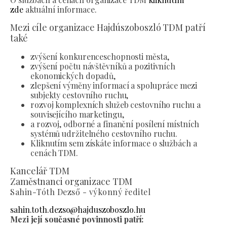
zde
aktuální informace.
Mezi cíle organizace Hajdúszoboszló TDM patří
také
zvýšení konkurenceschopnosti města,
zvýšení počtu návštěvníků a pozitivních
ekonomických dopadů,
zlepšení výměny informací a spolupráce mezi
subjekty cestovního ruchu,
rozvoj komplexních služeb cestovního ruchu a
souvisejícího marketingu,
a rozvoj, odborné a finanční posílení místních
systémů udržitelného cestovního ruchu.
Kliknutím sem získáte informace o službách a
cenách TDM.
Kancelář TDM
Zaměstnanci organizace TDM
Sahin-Tóth Dezső - výkonný ředitel
sahin.toth.dezso@hajduszoboszlo.hu
Mezi její současné povinnosti patří: