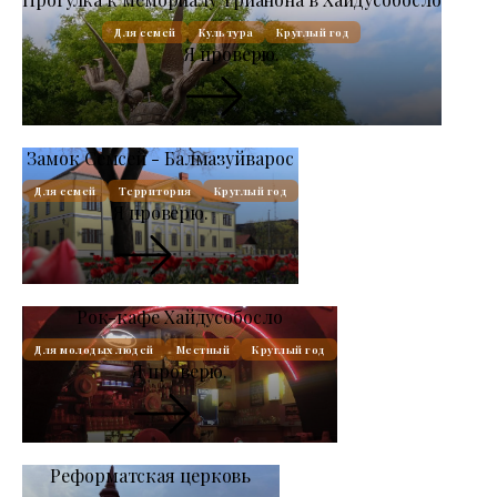
Для семей
Культура
Круглый год
Я проверю.
Замок Семсей - Балмазуйварос
Для семей
Территория
Круглый год
Я проверю.
Рок-кафе Хайдусобосло
Для молодых людей
Местный
Круглый год
Я проверю.
Реформатская церковь