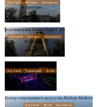
Для семей
Местный
Круглый год
Я проверю.
Водонапорная башня Надьердей
Для семей
Посетите
Круглый год
Я проверю.
Открытая сцена Надьердей
Для семей
Территория
Летом
Я проверю.
Центр современного искусства Modem-Modern
Для семей
Музей
Круглый год