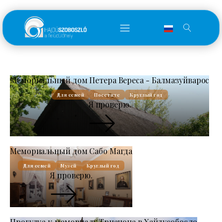
Мемориальный дом Петера Вереса - Балмазуйварос
Для семей
Посетите
Круглый год
Я проверю.
Мемориальный дом Сабо Магда
Для семей
Музей
Круглый год
Я проверю.
Прогулка к мемориалу Трианона в Хайдусобосло