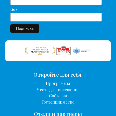
Имя
Откройте для себя.
Программы
Места для посещения
События
Гостеприимство
Отели и партнеры