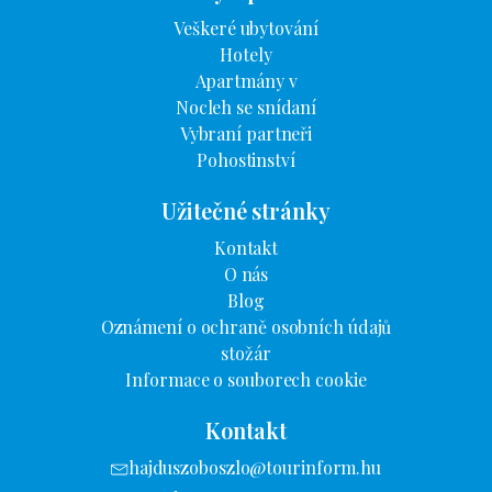
Veškeré ubytování
Hotely
Apartmány v
Nocleh se snídaní
Vybraní partneři
Pohostinství
Užitečné stránky
Kontakt
O nás
Blog
Oznámení o ochraně osobních údajů
stožár
Informace o souborech cookie
Kontakt
hajduszoboszlo@tourinform.hu