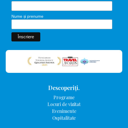
Nume și prenume
Descoperiți.
Programe
Locuri de vizitat
Evenimente
Ospitalitate