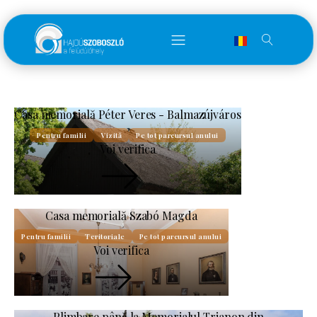
Casa memorială Péter Veres - Balmazújváros
Pentru familii
Vizită
Pe tot parcursul anului
Voi verifica
Casa memorială Szabó Magda
Pentru familii
Teritoriale
Pe tot parcursul anului
Voi verifica
Plimbare până la Memorialul Trianon din