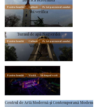
Pentru familii
Cultură
Pe tot parcursul anului
Voi verifica
Turnul de apă Nagyerdei
Pentru familii
Cultură
Pe tot parcursul anului
Voi verifica
Etapa în aer liber Nagyerdei
Pentru familii
Vizită
În timpul verii
Voi verifica
Centrul de Artă Modernă și Contemporană Modem