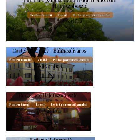
Hajdúszoboszló
Pentru familii
Local
Pe tot parcursul anului
Voi verifica
Castelul Semsey - Balmazújváros
Pentru familii
Vizită
Pe tot parcursul anului
Voi verifica
Rock Cafe Hajdúszoboszló
Pentru tineri
Local
Pe tot parcursul anului
Voi verifica
Biserica Reformată