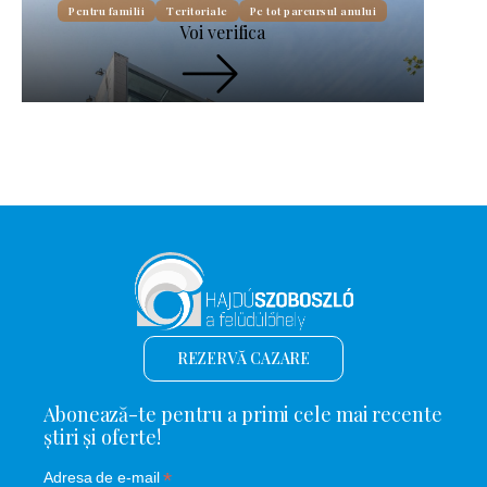
Pentru familii
Teritoriale
Pe tot parcursul anului
Voi verifica
REZERVĂ CAZARE
Abonează-te pentru a primi cele mai recente
știri și oferte!
*
Adresa de e-mail