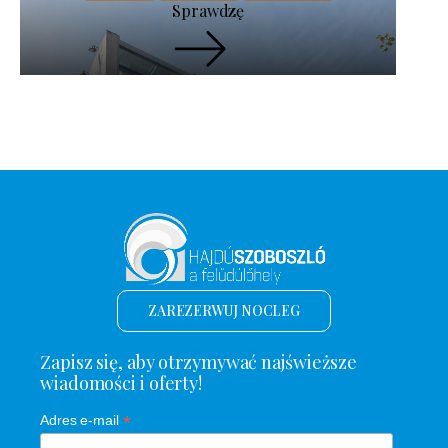
Sprawdzę
ZAREZERWUJ NOCLEG
Zapisz się, aby otrzymywać najświeższe
wiadomości i oferty!
*
Adres e-mail