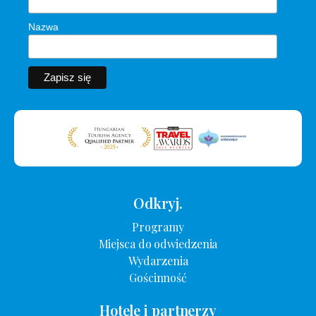
Nazwa
Odkryj.
Programy
Miejsca do odwiedzenia
Wydarzenia
Gościnność
Hotele i partnerzy