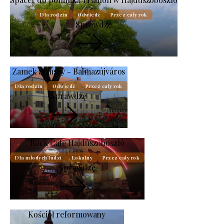
Dla rodzin
Odwiedź
Przez cały rok
Sprawdzę
Zamek Semsey - Balmazújváros
Dla rodzin
Odwiedź
Przez cały rok
Sprawdzę
Rock Cafe Hajdúszoboszló
Dla młodych ludzi
Lokalny
Przez cały rok
Sprawdzę
Kościół reformowany