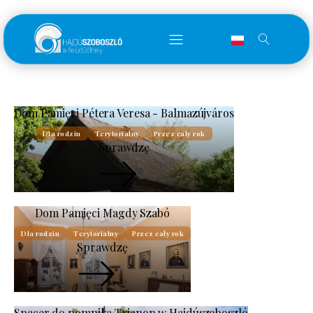
Dom Pamięci Pétera Veresa - Balmazújváros
Dla rodzin
Terytorialny
Przez cały rok
Sprawdzę
Dom Pamięci Magdy Szabó
Dla rodzin
Terytorialny
Przez cały rok
Sprawdzę
Spacer do pomnika Trianon w Hajdúszoboszló