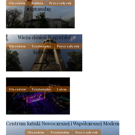
Dla rodzin
Kultura
Przez cały rok
Sprawdzę
Wieża ciśnień Nagyerdei
Dla rodzin
Terytorialny
Przez cały rok
Sprawdzę
Nagyerdei Open Air Stage
Dla rodzin
Terytorialny
Latem
Sprawdzę
Centrum Sztuki Nowoczesnej i Współczesnej Modem
Dla rodzin
Terytorialny
Przez cały rok