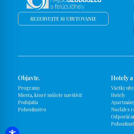
REZERVUJTE SI UBYTOVANIE
Objavte.
Hotely a
Programy
Všetky uby
Miesta, ktoré môžete navštíviť
Hotely
Podujatia
Apartmány
Pohostinstvo
Nocľah s r
Odporúčan
Pohostins