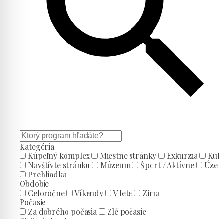
Kategória
Kúpeľný komplex
Miestne stránky
Exkurzia
Ku
Navštívte stránku
Múzeum
Šport / Aktívne
Úze
Prehliadka
Obdobie
Celoročne
Víkendy
V lete
Zima
Počasie
Za dobrého počasia
Zlé počasie