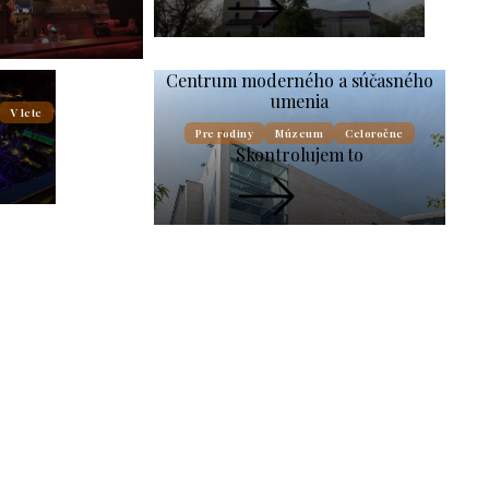
r Stage
Centrum moderného a súčasného
umenia
V lete
 to
Pre rodiny
Múzeum
Celoročne
Skontrolujem to