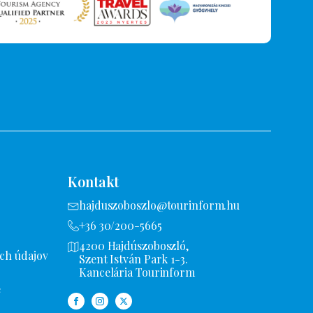
Kontakt
hajduszoboszlo@tourinform.hu
+36 30/200-5665
4200 Hajdúszoboszló,
ch údajov
Szent István Park 1-3.
Kancelária Tourinform
e