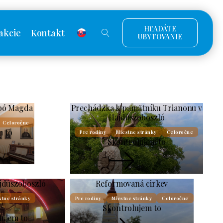
HĽADÁTE
akcie
Kontakt
UBYTOVANIE
bó Magda
Prechádzka k pamätníku Trianonu v
Hajdúszoboszló
Celoročne
m to
Pre rodiny
Miestne stránky
Celoročne
Skontrolujem to
jdúszoboszló
Reformovaná cirkev
stne stránky
Pre rodiny
Miestne stránky
Celoročne
Skontrolujem to
lujem to