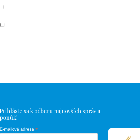
Prihláste sa k odberu najnovších správ a
ponúk!
*
E-mailová adresa