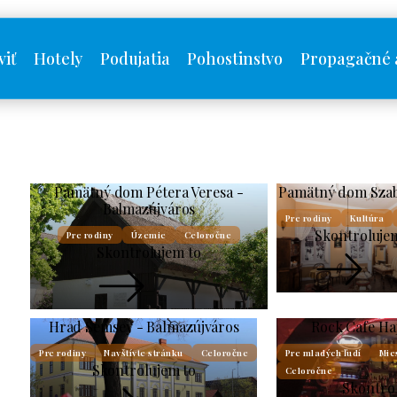
viť
Hotely
Podujatia
Pohostinstvo
Propagačné 
Pamätný dom Pétera Veresa -
Pamätný dom Sza
Balmazújváros
Pre rodiny
Kultúra
Skontroluje
Pre rodiny
Územie
Celoročne
Skontrolujem to
Hrad Semsey - Balmazújváros
Rock Cafe Ha
Pre rodiny
Navštívte stránku
Celoročne
Pre mladých ľudí
Mie
Skontrolujem to
Celoročne
Skontro