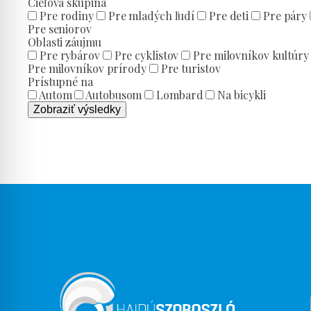
Cieľová skupina
Pre rodiny
Pre mladých ľudí
Pre deti
Pre páry
Pre seniorov
Oblasti záujmu
Pre rybárov
Pre cyklistov
Pre milovníkov kultúry
Pre milovníkov prírody
Pre turistov
Prístupné na
Autom
Autobusom
Lombard
Na bicykli
Zobraziť výsledky