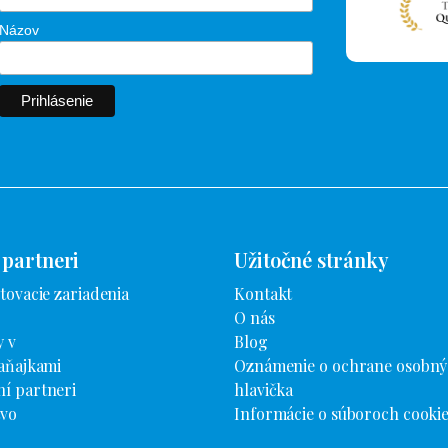
Názov
 partneri
Užitočné stránky
tovacie zariadenia
Kontakt
O nás
 v
Blog
aňajkami
Oznámenie o ochrane osobný
í partneri
hlavička
tvo
Informácie o súboroch cooki