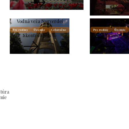
Vodná veža Nagyerdei
Nagyerdei Open Ai
Pre rodiny
Územie
Celoročne
Pre rodiny
Územie
Skontrolujem to
Skontrolujem
ltúra
mie