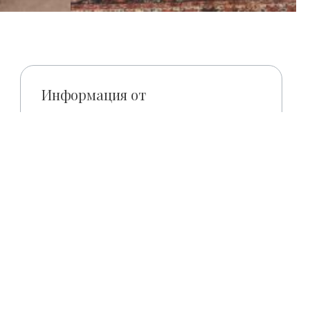
Информация от
Хайдусобосло, Бочкайская улица, 12.
ры
оей
ком