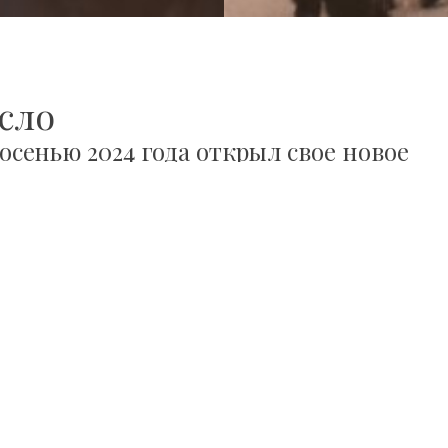
сло
осенью 2024 года открыл свое новое
литературы в Собосло.
том временном промежутке представлены работы и карье
 качествами. Общей точкой является Хайдусобосло,
творили здесь.
оторый в первой половине XX века создал непреходящее
(поэзия, проза, драматургия). Известный прежде всего св
его имя носит премия за драматургию), а также писал
кой литературной жизни того времени. Он был сотрудни
был членом какой-либо литературной группы, он