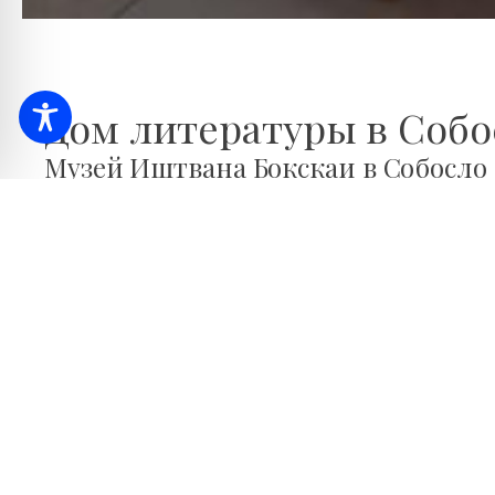
Дом литературы в Собо
Музей Иштвана Бокскаи в Собосло 
выставочное подразделение - Дом 
Выставка охватывает конец XIX века и XX век. В э
художников с разными интересами и литературными
осознание их происхождения и того факта, что они 
Подробнее о выставке
Выставка рассказывает об Эрнё Шепе (1884-1953), к
значение во всех трех жанрах изящной словесности 
поэзией, он стал популярным драматургом (сегодня 
романы и рассказы.
Он был заметной и центральной фигурой в венгерс
ведущей газеты того времени "Нюгат". Хотя он не 