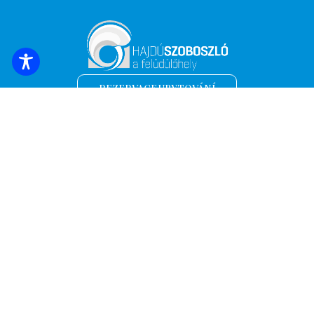
REZERVACE UBYTOVÁNÍ
Přihlaste se k odběru nejnovějších zpráv a
nabídek!
*
E-mailová adresa
Název