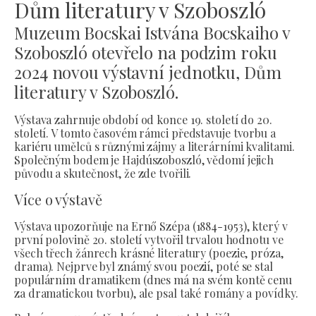
Dům literatury v Szoboszló
Muzeum Bocskai Istvána Bocskaiho v
Szoboszló otevřelo na podzim roku
2024 novou výstavní jednotku, Dům
literatury v Szoboszló.
Výstava zahrnuje období od konce 19. století do 20.
století. V tomto časovém rámci představuje tvorbu a
kariéru umělců s různými zájmy a literárními kvalitami.
Společným bodem je Hajdúszoboszló, vědomí jejich
původu a skutečnost, že zde tvořili.
Více o výstavě
Výstava upozorňuje na Ernő Szépa (1884-1953), který v
první polovině 20. století vytvořil trvalou hodnotu ve
všech třech žánrech krásné literatury (poezie, próza,
drama). Nejprve byl známý svou poezií, poté se stal
populárním dramatikem (dnes má na svém kontě cenu
za dramatickou tvorbu), ale psal také romány a povídky.