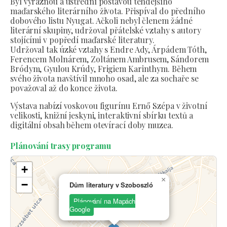
Byl výraznou a ústřední postavou tehdejšího
maďarského literárního života. Přispíval do předního
dobového listu Nyugat. Ačkoli nebyl členem žádné
literární skupiny, udržoval přátelské vztahy s autory
stojícími v popředí maďarské literatury.
Udržoval tak úzké vztahy s Endre Ady, Árpádem Tóth,
Ferencem Molnárem, Zoltánem Ambrusem, Sándorem
Bródym, Gyulou Krúdy, Frigiem Karinthym. Během
svého života navštívil mnoho osad, ale za sochaře se
považoval až do konce života.
Výstava nabízí voskovou figurínu Ernő Szépa v životní
velikosti, knižní jeskyni, interaktivní sbírku textů a
digitální obsah během otevírací doby muzea.
Plánování trasy programu
+
×
−
Dům literatury v Szoboszló
Plánování na Mapách
Google