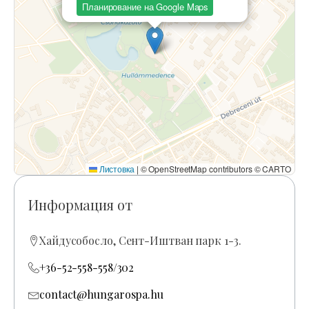
Планирование на Google Maps
Листовка
|
© OpenStreetMap contributors © CARTO
Информация от
Хайдусобосло, Сент-Иштван парк 1-3.
+36-52-558-558/302
contact@hungarospa.hu