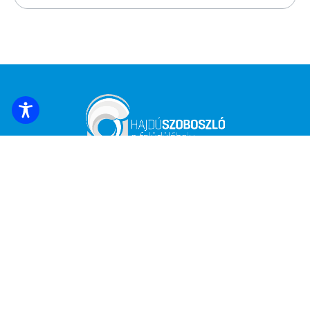
REZERVACE UBYTOVÁNÍ
Přihlaste se k odběru nejnovějších zpráv a
nabídek!
*
E-mailová adresa
Název