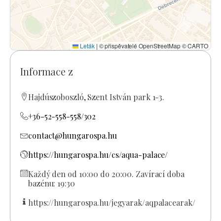
Leták
|
© přispěvatelé OpenStreetMap © CARTO
Informace z
Hajdúszoboszló, Szent István park 1-3.
+36-52-558-558/302
contact@hungarospa.hu
https://hungarospa.hu/cs/aqua-palace/
Každý den od 10:00 do 20:00. Zavírací doba
bazénu: 19:30
https://hungarospa.hu/jegyarak/aqpalacearak/