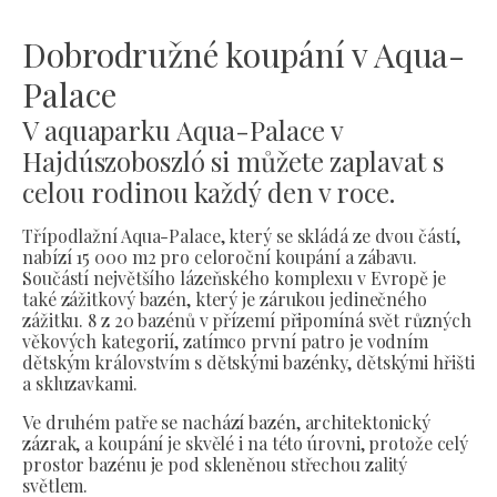
Dobrodružné koupání v Aqua-
Palace
V aquaparku Aqua-Palace v
Hajdúszoboszló si můžete zaplavat s
celou rodinou každý den v roce.
Třípodlažní Aqua-Palace, který se skládá ze dvou částí,
nabízí 15 000 m2 pro celoroční koupání a zábavu.
Součástí největšího lázeňského komplexu v Evropě je
také zážitkový bazén, který je zárukou jedinečného
zážitku. 8 z 20 bazénů v přízemí připomíná svět různých
věkových kategorií, zatímco první patro je vodním
dětským královstvím s dětskými bazénky, dětskými hřišti
a skluzavkami.
Ve druhém patře se nachází bazén, architektonický
zázrak, a koupání je skvělé i na této úrovni, protože celý
prostor bazénu je pod skleněnou střechou zalitý
světlem.