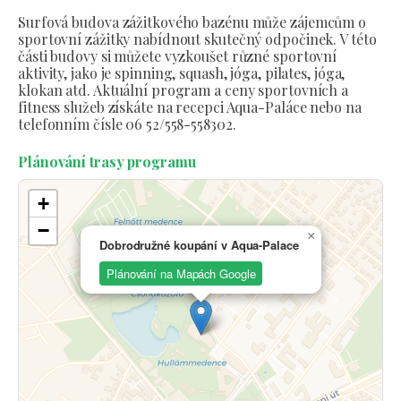
Surfová budova zážitkového bazénu může zájemcům o
sportovní zážitky nabídnout skutečný odpočinek. V této
části budovy si můžete vyzkoušet různé sportovní
aktivity, jako je spinning, squash, jóga, pilates, jóga,
klokan atd. Aktuální program a ceny sportovních a
fitness služeb získáte na recepci Aqua-Paláce nebo na
telefonním čísle 06 52/558-558302.
Plánování trasy programu
+
−
×
Dobrodružné koupání v Aqua-Palace
Plánování na Mapách Google