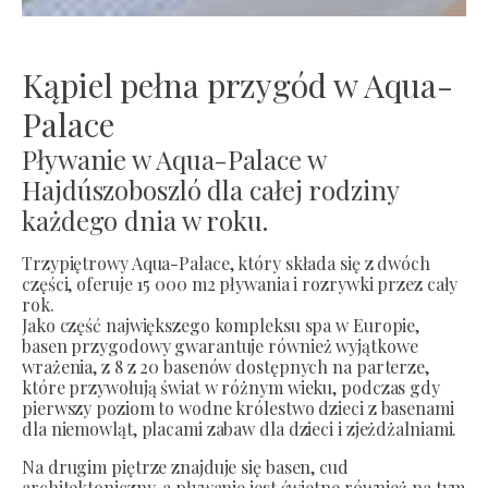
Kąpiel pełna przygód w Aqua-
Palace
Pływanie w Aqua-Palace w
Hajdúszoboszló dla całej rodziny
każdego dnia w roku.
Trzypiętrowy Aqua-Palace, który składa się z dwóch
części, oferuje 15 000 m2 pływania i rozrywki przez cały
rok.
Jako część największego kompleksu spa w Europie,
basen przygodowy gwarantuje również wyjątkowe
wrażenia, z 8 z 20 basenów dostępnych na parterze,
które przywołują świat w różnym wieku, podczas gdy
pierwszy poziom to wodne królestwo dzieci z basenami
dla niemowląt, placami zabaw dla dzieci i zjeżdżalniami.
Na drugim piętrze znajduje się basen, cud
architektoniczny, a pływanie jest świetne również na tym