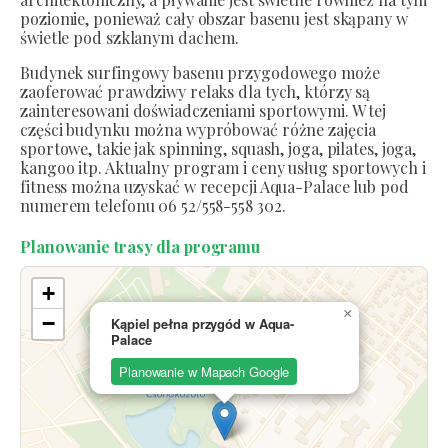
poziomie, ponieważ cały obszar basenu jest skąpany w
świetle pod szklanym dachem.
Budynek surfingowy basenu przygodowego może
zaoferować prawdziwy relaks dla tych, którzy są
zainteresowani doświadczeniami sportowymi. W tej
części budynku można wypróbować różne zajęcia
sportowe, takie jak spinning, squash, joga, pilates, joga,
kangoo itp. Aktualny program i ceny usług sportowych i
fitness można uzyskać w recepcji Aqua-Palace lub pod
numerem telefonu 06 52/558-558 302.
Planowanie trasy dla programu
+
×
−
Kąpiel pełna przygód w Aqua-
Palace
Planowanie w Mapach Google