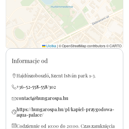
Ulotka
|
© OpenStreetMap contributors © CARTO
Informacje od
Hajdúszoboszló, Szent István park 1-3.
+36-52-558-558/302
contact@hungarospa.hu
https://hungarospa.hu/pl/kapiel-przygodowa-
aqua-palace/
Codziennie od 10:00 do 20:00. Czas zamknięcia