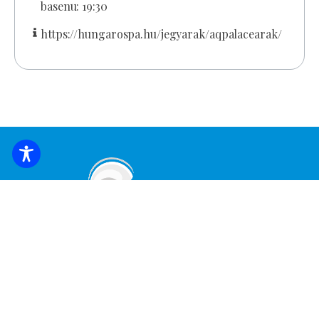
basenu: 19:30
https://hungarospa.hu/jegyarak/aqpalacearak/
ZAREZERWUJ NOCLEG
Zapisz się, aby otrzymywać najświeższe
wiadomości i oferty!
*
Adres e-mail