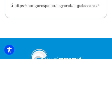
https://hungarospa.hu/jegyarak/aqpalacearak/
UNTERKUNFT BUCHEN
Melden Sie sich an, um die neuesten
Nachrichten und Angebote zu erhalten!
*
E-Mail Adresse