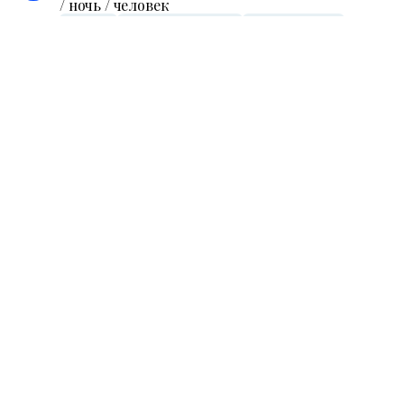
/ ночь / человек
Посуда
Электрическая плита
Балкон, терраса
Я ПРОВЕРЮ.