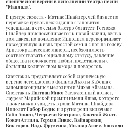
сценической версии в исполнении театра песни
"Мандала".
В центре сюжета - Матиас Шнайдер, чей бизнес по
перевозке грузов неожиданно становится
успешным, а его семья быстро богатеет. Госпожа
Шнайдер приспосабливается к новой жизни, взяв в
дом лакея, но появление Ипполита переворачивает
повседневную жизнь простой семьи с ног на голову.
Аристократические манеры, необходимость
соответствовать социальному статусу, давление
общества и сложности любви представлены с
большим количеством юмора и поворотов.
Спектакль представляет собой сценическую
версию легендарного фильма Дьюлы Кабоша с
запоминающимися мелодиями Михая Айземана.
Спектакль
Иштван Мико
Заслуженный артист,
лауреат Марийской премии имени Яшая, которого
также можно увидеть в роли Матяша Шнайдера.
Ипполит
Габор Бодис
и другие роли включают
Сабо Анико, Чсерьези Беатрикс, Бакскай Жолт,
Ковач Аттила, Герман Ливис, Вайнаровиц
Виктория, Надь Фрузсина, Молнар Агнес, Банхиди