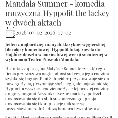
Mandala Summer - komedia
muzyczna Hyppolit the lackey
w dwóch aktach
2026-07-02
-
2026-07-02
Jeden z najbardziej znanych klasyków węgierskiej
literatury komediowej, Hyppolit lokaj, zawita do
Hajdúszoboszló w musicalowej wersji scenicznej w
wykonaniu Teatru Piosenki Mandala.
Historia skupia się na Mátyásie Schneiderze, którego
firma przewozowa nagle odnosi sukces, a jego rodzina
szybko się bogaci. Pani Schneider przystosowuje się do
nowego życia, przyjmując służącego, ale pojawienie się
Hyppolita wywraca codzienne życie tej prostej rodziny
do góry nogami. Arystokratyczne maniery, potrzeba
dostosowania się do statusu społecznego, presja
dostosowania się i komplikacje miłosne są
przedstawione z dużą dozą humoru i zwrotów akcji.
Spektakl jest sceniczną wersją legendarnego filmu Gyuli