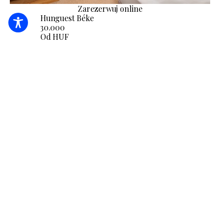
Zarezerwuj online
Hunguest Béke
30.000
Od HUF
/ noc / osoba
Całodobowa recepcja
Pościel
Dostępność
SPRAWDZĘ