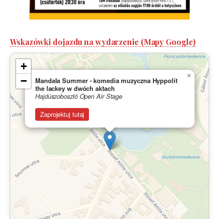
Wskazówki dojazdu na wydarzenie (Mapy Google)
+
×
−
Mandala Summer - komedia muzyczna Hyppolit
the lackey w dwóch aktach
Hajdúszoboszló Open Air Stage
Zaprojektuj tutaj