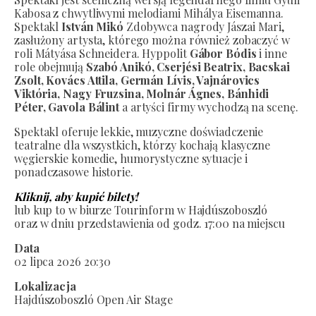
Kabosa z chwytliwymi melodiami Mihálya Eisemanna.
Spektakl
István Mikó
Zdobywca nagrody Jászai Mari,
zasłużony artysta, którego można również zobaczyć w
roli Mátyása Schneidera. Hyppolit
Gábor Bódis
i inne
role obejmują
Szabó Anikó, Cserjési Beatrix, Bacskai
Zsolt, Kovács Attila, Germán Lívis, Vajnárovics
Viktória, Nagy Fruzsina, Molnár Ágnes, Bánhidi
Péter, Gavola Bálint
a artyści firmy wychodzą na scenę.
Spektakl oferuje lekkie, muzyczne doświadczenie
teatralne dla wszystkich, którzy kochają klasyczne
węgierskie komedie, humorystyczne sytuacje i
ponadczasowe historie.
Kliknij, aby kupić bilety!
lub kup to w biurze Tourinform w Hajdúszoboszló
oraz w dniu przedstawienia od godz. 17:00 na miejscu
Data
02 lipca 2026 20:30
Lokalizacja
Hajdúszoboszló Open Air Stage