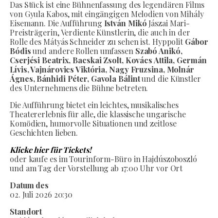
Das Stück ist eine Bühnenfassung des legendären Films
von Gyula Kabos, mit eingängigen Melodien von Mihály
Eisemann. Die Aufführung
István Mikó
Jászai Mari-
Preisträgerin, Verdiente Künstlerin, die auch in der
Rolle des Mátyás Schneider zu sehen ist. Hyppolit
Gábor
Bódis
und andere Rollen umfassen
Szabó Anikó,
Cserjési Beatrix, Bacskai Zsolt, Kovács Attila, Germán
Lívis, Vajnárovics Viktória, Nagy Fruzsina, Molnár
Ágnes, Bánhidi Péter, Gavola Bálint
und die Künstler
des Unternehmens die Bühne betreten.
Die Aufführung bietet ein leichtes, musikalisches
Theatererlebnis für alle, die klassische ungarische
Komödien, humorvolle Situationen und zeitlose
Geschichten lieben.
Klicke hier für Tickets!
oder kaufe es im Tourinform-Büro in Hajdúszoboszló
und am Tag der Vorstellung ab 17:00 Uhr vor Ort
Datum des
02. Juli 2026 20:30
Standort