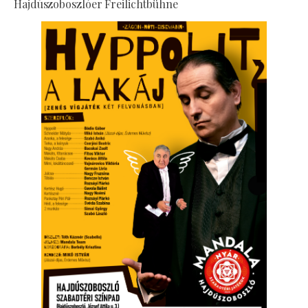
Hajdúszoboszlóer Freilichtbühne