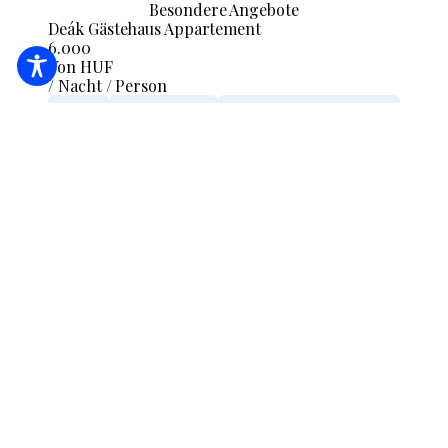
Besondere Angebote
Deák Gästehaus Appartement
6.000
Von HUF
/ Nacht / Person
Balkon
Balkon, Terrasse
Koch- und Backmöglichkeiten
ICH WERDE PRÜFEN