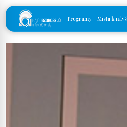
Programy
Místa k návš