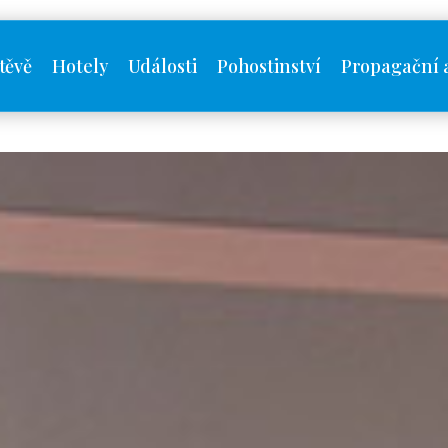
těvě
Hotely
Události
Pohostinství
Propagační 