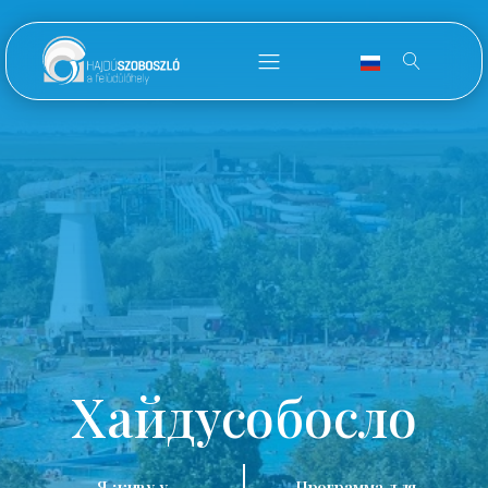
Хайдусобосло
Я живу у
Программа для