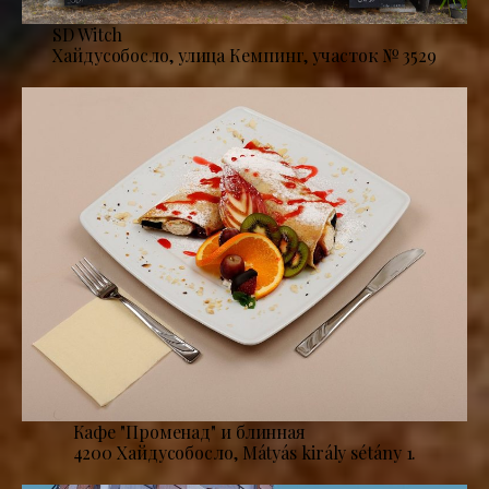
SD Witch
Хайдусобосло, улица Кемпинг, участок № 3529
Кафе "Променад" и блинная
4200 Хайдусобосло, Mátyás király sétány 1.