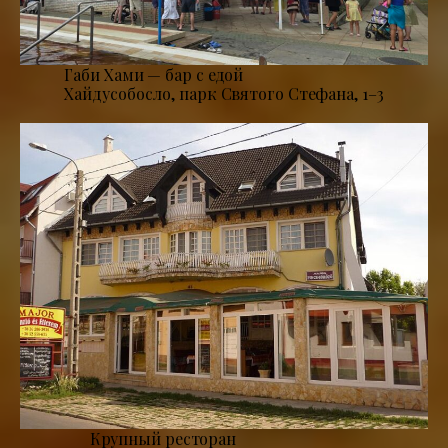
Габи Хами — бар с едой
Хайдусобосло, парк Святого Стефана, 1–3
Крупный ресторан