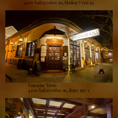
4200 Хайдусобосло, Майор Утка 41.
Таверна "Печь
4200 Хайдусобосло, Дару цуг 1.