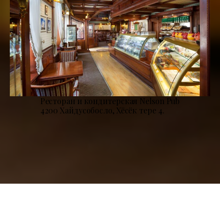
Ресторан и кондитерская Nelson Pub
4200 Хайдусобосло, Хёсёк тере 4.