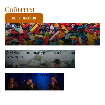
События
ВСЕ СОБЫТИЯ
KOCKASHOW В Хайдушобосло — выставка LEGO® и
игровой домик
2026-07-11
-
2026-08-23
XXXI Фольклорный уик-энд в Собосло
2026-07-17
-
2026-07-19
XXXI. Дни диксиленда в Собосло
2026-08-21
-
2026-08-23