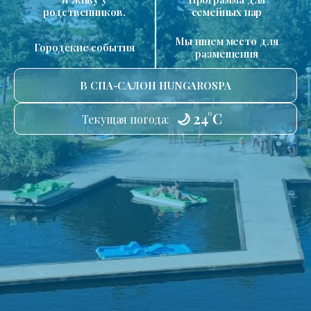
родственников.
семейных пар
Мы ищем место для
Городские события
размещения
В СПА-САЛОН HUNGAROSPA
🌙 24°C
Текущая погода: