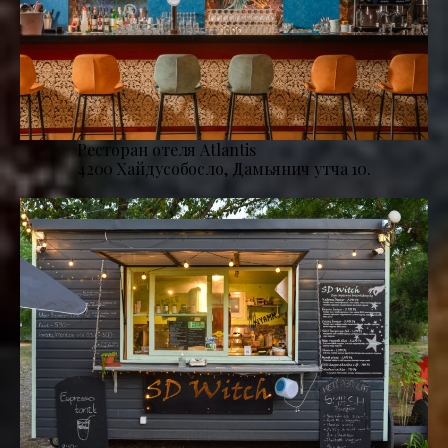
Ресторан отеля Atlantis
4200 Хайдусобосло, Дамьянич утча 10.