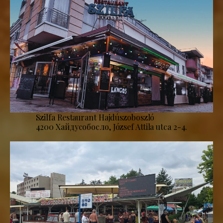
Szilfa Restaurant Hajdúszoboszló
4200 Хайдусобосло, József Attila utca 2-4.