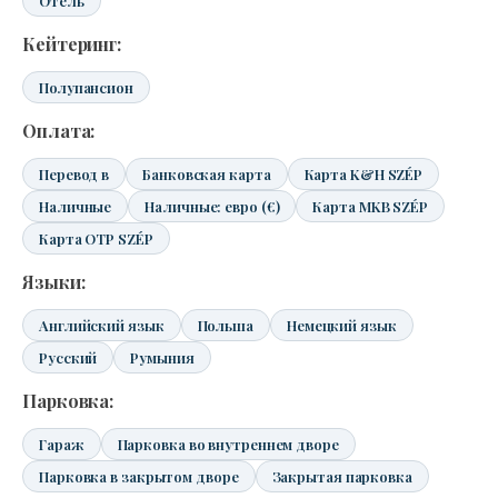
Отель
Кейтеринг:
Полупансион
Оплата:
Перевод в
Банковская карта
Карта K&H SZÉP
Наличные
Наличные: евро (€)
Карта MKB SZÉP
Карта OTP SZÉP
Языки:
Английский язык
Польша
Немецкий язык
Русский
Румыния
Парковка:
Гараж
Парковка во внутреннем дворе
Парковка в закрытом дворе
Закрытая парковка