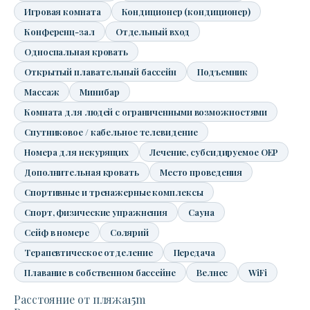
Игровая комната
Кондиционер (кондиционер)
Конференц-зал
Отдельный вход
Односпальная кровать
Открытый плавательный бассейн
Подъемник
Массаж
Минибар
Комната для людей с ограниченными возможностями
Спутниковое / кабельное телевидение
Номера для некурящих
Лечение, субсидируемое OEP
Дополнительная кровать
Место проведения
Спортивные и тренажерные комплексы
Спорт, физические упражнения
Сауна
Сейф в номере
Солярий
Терапевтическое отделение
Передача
Плавание в собственном бассейне
Велнес
WiFi
Расстояние от пляжа
15
m