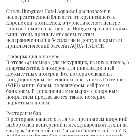
15
m
да
Отель Hunguest Hotel Aqua-Sol расположен в
непосредственной близости от крупнейшего в
Европе спа-комплекса, в туристическом центре
города. Помимо спа-центра Hungarospa и пляжных
ванн, отель предлагает своим гостям
неограниченный и бесплатный доступ в крытый
приключенческий бассейн AQUA-PALACE.
Информация о номере
В отеле 142 номера для некурящих, из них 2 люкса, 6
апартаментов, 6 номеров для инвалидов и 128
двухместных номеров. Все номера оснащены
кондиционером, телефоном, доступом в Интернет
(WIFI), мини-баром, телевизором, сейфом и
балконом. В дополнение к номерам с ковровым
покрытием предлагаются также номера с
паркетным полом.
Ресторан и бар
В ресторане нашего отеля мы предлагаем широкий
выбор блюд венгерской и международной кухни на
завтрак "шведский стол" и ужин "шведский стол". В