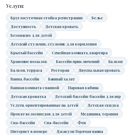
Услуги:
Круглосуточная стойка регистрации
Белье
Доступность
Детская кровать
Безопасно для детей
Детский стульчик, стульчик для кормления
Крытый бассейн
Семейная комната, квартира
Хранение посылок
Бассейн приключений
Балкон
Балкон, терраса
Ресторан
Двуспальная кровать
Ванна, бассейн
Банный халат
Ванная комната с ванной
Паровая кабина
Детская кроватка
Детский бассейн/бассейн для игр
Услуги, ориентированные на детей
Детская скидка
Прокат велосипедов для детей
Медицина, терапия
Спа-бассейн
Спа-бассейн
Фен
Интернет в номере
Джакузи/Горячая ванна