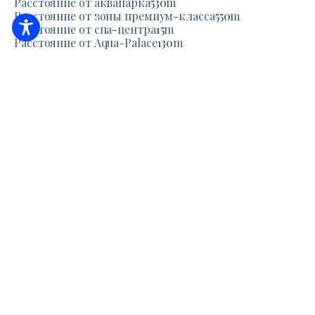
Расстояние от аквапарка
530
m
Расстояние от зоны премиум-класса
550
m
Расстояние от спа-центра
15
m
Расстояние от Aqua-Palace
130
m
Проезд (Google Maps)
+
×
−
Отель Hunguest Hotel
Aqua-Sol
Планирование
маршрута