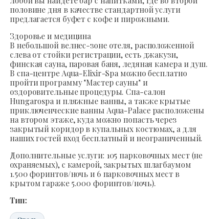
лобби вы найдете бар с напитками, где во второй
половине дня в качестве стандартной услуги
предлагается буфет с кофе и пирожными.
Здоровье и медицина
В небольшой велнес-зоне отеля, расположенной
слева от стойки регистрации, есть джакузи,
финская сауна, паровая баня, ледяная камера и душ.
В спа-центре Aqua-Elixir-Spa можно бесплатно
пройти программу "Мастер сауны" и
оздоровительные процедуры. Спа-салон
Hungarospa и пляжные ванны, а также крытые
приключенческие ванны Aqua-Palace расположены
на втором этаже, куда можно попасть через
закрытый коридор в купальных костюмах, а для
наших гостей вход бесплатный и неограниченный.
Дополнительные услуги: 105 парковочных мест (не
охраняемых), с камерой, закрытых шлагбаумом
1.500 форинтов/ночь и 6 парковочных мест в
крытом гараже 5.000 форинтов/ночь).
Тип: