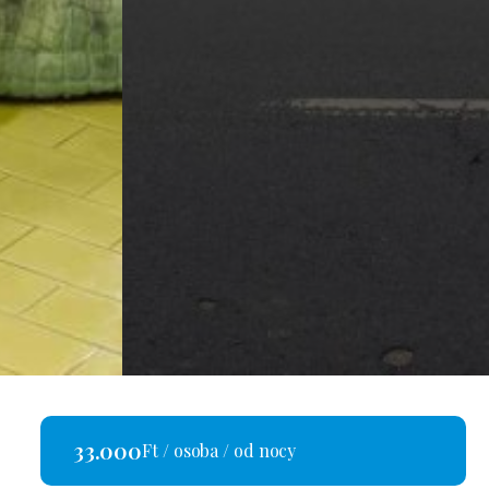
33.000
Ft / osoba / od nocy