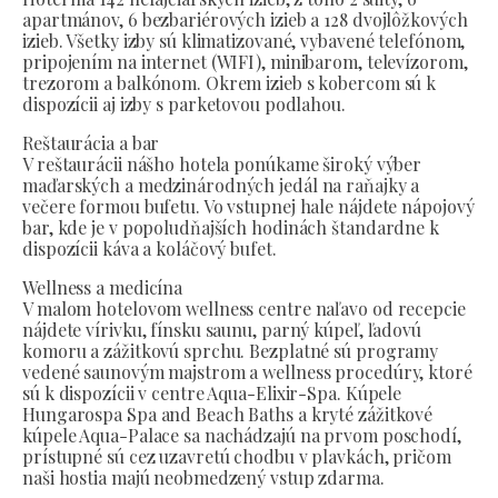
apartmánov, 6 bezbariérových izieb a 128 dvojlôžkových
izieb. Všetky izby sú klimatizované, vybavené telefónom,
pripojením na internet (WIFI), minibarom, televízorom,
trezorom a balkónom. Okrem izieb s kobercom sú k
dispozícii aj izby s parketovou podlahou.
Reštaurácia a bar
V reštaurácii nášho hotela ponúkame široký výber
maďarských a medzinárodných jedál na raňajky a
večere formou bufetu. Vo vstupnej hale nájdete nápojový
bar, kde je v popoludňajších hodinách štandardne k
dispozícii káva a koláčový bufet.
Wellness a medicína
V malom hotelovom wellness centre naľavo od recepcie
nájdete vírivku, fínsku saunu, parný kúpeľ, ľadovú
komoru a zážitkovú sprchu. Bezplatné sú programy
vedené saunovým majstrom a wellness procedúry, ktoré
sú k dispozícii v centre Aqua-Elixir-Spa. Kúpele
Hungarospa Spa and Beach Baths a kryté zážitkové
kúpele Aqua-Palace sa nachádzajú na prvom poschodí,
prístupné sú cez uzavretú chodbu v plavkách, pričom
naši hostia majú neobmedzený vstup zdarma.