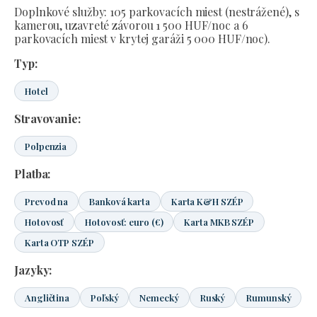
Doplnkové služby: 105 parkovacích miest (nestrážené), s
kamerou, uzavreté závorou 1 500 HUF/noc a 6
parkovacích miest v krytej garáži 5 000 HUF/noc).
Typ:
Hotel
Stravovanie:
Polpenzia
Platba:
Prevod na
Banková karta
Karta K&H SZÉP
Hotovosť
Hotovosť: euro (€)
Karta MKB SZÉP
Karta OTP SZÉP
Jazyky:
Angličtina
Poľský
Nemecký
Ruský
Rumunský