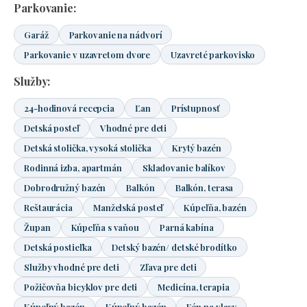
Parkovanie:
Garáž
Parkovanie na nádvorí
Parkovanie v uzavretom dvore
Uzavreté parkovisko
Služby:
24-hodinová recepcia
Ľan
Prístupnosť
Detská posteľ
Vhodné pre deti
Detská stolička, vysoká stolička
Krytý bazén
Rodinná izba, apartmán
Skladovanie balíkov
Dobrodružný bazén
Balkón
Balkón, terasa
Reštaurácia
Manželská posteľ
Kúpeľňa, bazén
Župan
Kúpeľňa s vaňou
Parná kabína
Detská postieľka
Detský bazén/ detské brodítko
Služby vhodné pre deti
Zľava pre deti
Požičovňa bicyklov pre deti
Medicína, terapia
Kúpeľný bazén
Kúpeľný bazén
Fén na vlasy