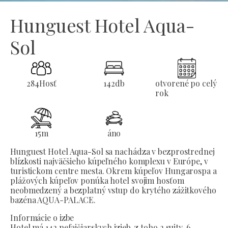
Hunguest Hotel Aqua-
Sol
284
Hosť
142
db
otvorené po celý
rok
15
m
áno
Hunguest Hotel Aqua-Sol sa nachádza v bezprostrednej
blízkosti najväčšieho kúpeľného komplexu v Európe, v
turistickom centre mesta. Okrem kúpeľov Hungarospa a
plážových kúpeľov ponúka hotel svojim hosťom
neobmedzený a bezplatný vstup do krytého zážitkového
bazéna AQUA-PALACE.
Informácie o izbe
Hotel má 142 nefajčiarskych izieb, z toho 2 suity, 6