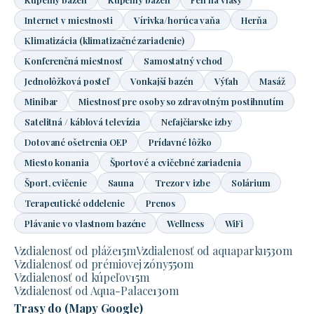
Internet v miestnosti
Vírivka/horúca vaňa
Herňa
Klimatizácia (klimatizačné zariadenie)
Konferenčná miestnosť
Samostatný vchod
Jednolôžková posteľ
Vonkajší bazén
Výťah
Masáž
Minibar
Miestnosť pre osoby so zdravotným postihnutím
Satelitná / káblová televízia
Nefajčiarske izby
Dotované ošetrenia OEP
Prídavné lôžko
Miesto konania
Športové a cvičebné zariadenia
Šport, cvičenie
Sauna
Trezor v izbe
Solárium
Terapeutické oddelenie
Prenos
Plávanie vo vlastnom bazéne
Wellness
WiFi
Vzdialenosť od pláže
15
m
Vzdialenosť od aquaparku
530
m
Vzdialenosť od prémiovej zóny
550
m
Vzdialenosť od kúpeľov
15
m
Vzdialenosť od Aqua-Palace
130
m
Trasy do (Mapy Google)