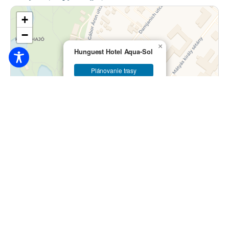
+
−
×
Hunguest Hotel Aqua-Sol
Plánovanie trasy
Leták
|
© prispievatelia OpenStreetMap © CARTO