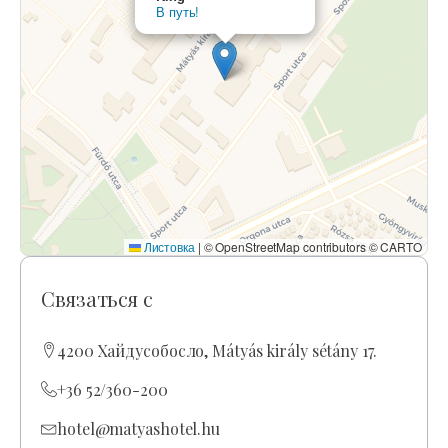
В путь!
Листовка
|
© OpenStreetMap contributors © CARTO
Связаться с
4200 Хайдусобосло, Mátyás király sétány 17.
+36 52/360-200
hotel@matyashotel.hu