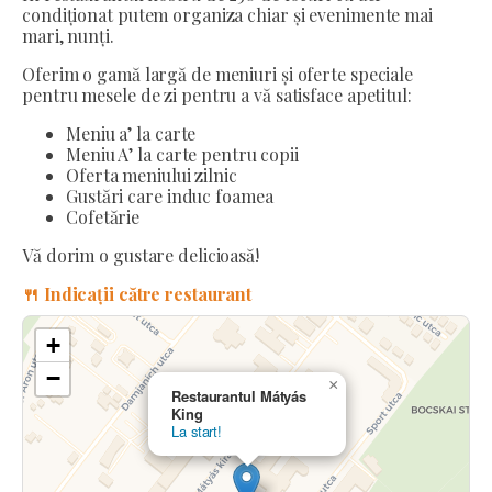
condiționat putem organiza chiar și evenimente mai
mari, nunți.
Oferim o gamă largă de meniuri și oferte speciale
pentru mesele de zi pentru a vă satisface apetitul:
Meniu a’ la carte
Meniu A’ la carte pentru copii
Oferta meniului zilnic
Gustări care induc foamea
Cofetărie
Vă dorim o gustare delicioasă!
🍴 Indicații către restaurant
+
−
×
Restaurantul Mátyás
King
La start!