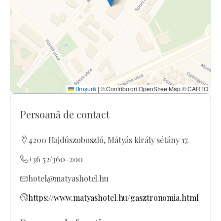
Broșură
|
© Contributori OpenStreetMap © CARTO
Persoană de contact
4200 Hajdúszoboszló, Mátyás király sétány 17.
+36 52/360-200
hotel@matyashotel.hu
https://www.matyashotel.hu/gasztronomia.html