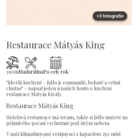
+3 fotografie
Restaurace Mátyás King
390
m
Maďarština
Po celý rok
"Skvělá kuchyně - jídlo je rozmanité, bohaté a velmi
chutné" - napsal jeden z našich hostů o kuchyni
restaurace Mátyás Király.
Restaurace Mátyás King
Hotelová restaurace má terasu, takže si jídlo můžete za
příznivého počasí vychutnat pod širým nebem.
V naší klimatizované restauraci s kapacitou 250 míst