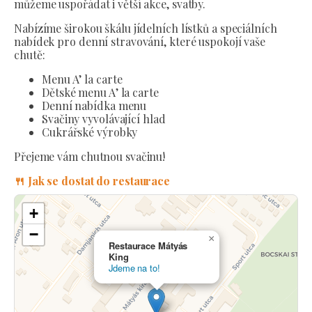
můžeme uspořádat i větší akce, svatby.
Nabízíme širokou škálu jídelních lístků a speciálních
nabídek pro denní stravování, které uspokojí vaše
chutě:
Menu A’ la carte
Dětské menu A’ la carte
Denní nabídka menu
Svačiny vyvolávající hlad
Cukrářské výrobky
Přejeme vám chutnou svačinu!
🍴 Jak se dostat do restaurace
+
−
×
Restaurace Mátyás
King
Jdeme na to!