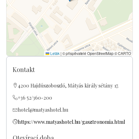
Leták
|
© přispěvatelé OpenStreetMap © CARTO
Kontakt
4200 Hajdúszoboszló, Mátyás király sétány 17.
+36 52/360-200
hotel@matyashotel.hu
https://www.matyashotel.hu/gasztronomia.html
Otevírací doba