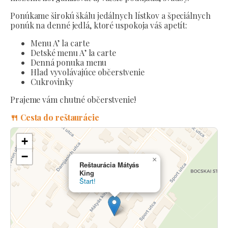
Ponúkame širokú škálu jedálnych lístkov a špeciálnych
ponúk na denné jedlá, ktoré uspokoja váš apetít:
Menu A’ la carte
Detské menu A’ la carte
Denná ponuka menu
Hlad vyvolávajúce občerstvenie
Cukrovinky
Prajeme vám chutné občerstvenie!
🍴 Cesta do reštaurácie
+
−
×
Reštaurácia Mátyás
King
Štart!