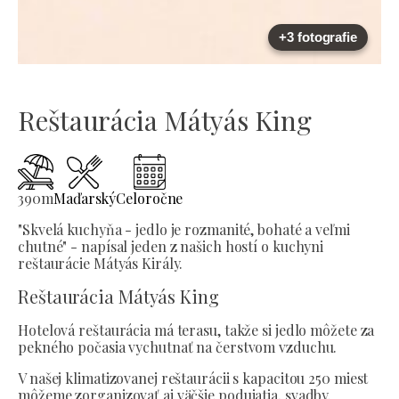
+3 fotografie
Reštaurácia Mátyás King
390
m
Maďarský
Celoročne
"Skvelá kuchyňa - jedlo je rozmanité, bohaté a veľmi
chutné" - napísal jeden z našich hostí o kuchyni
reštaurácie Mátyás Király.
Reštaurácia Mátyás King
Hotelová reštaurácia má terasu, takže si jedlo môžete za
pekného počasia vychutnať na čerstvom vzduchu.
V našej klimatizovanej reštaurácii s kapacitou 250 miest
môžeme zorganizovať aj väčšie podujatia, svadby.