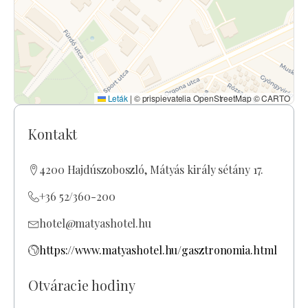
Leták
|
© prispievatelia OpenStreetMap © CARTO
Kontakt
4200 Hajdúszoboszló, Mátyás király sétány 17.
+36 52/360-200
hotel@matyashotel.hu
https://www.matyashotel.hu/gasztronomia.html
Otváracie hodiny