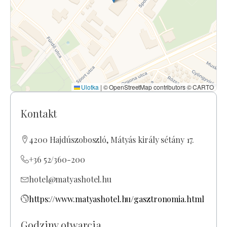
Ulotka
|
© OpenStreetMap contributors © CARTO
Kontakt
4200 Hajdúszoboszló, Mátyás király sétány 17.
+36 52/360-200
hotel@matyashotel.hu
https://www.matyashotel.hu/gasztronomia.html
Godziny otwarcia