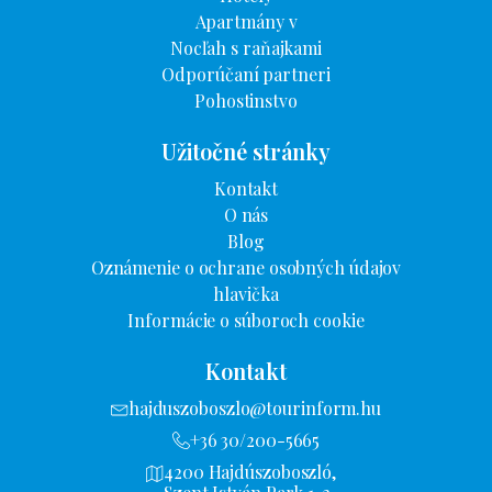
Apartmány v
Nocľah s raňajkami
Odporúčaní partneri
Pohostinstvo
Užitočné stránky
Kontakt
O nás
Blog
Oznámenie o ochrane osobných údajov
hlavička
Informácie o súboroch cookie
Kontakt
hajduszoboszlo@tourinform.hu
+36 30/200-5665
4200 Hajdúszoboszló,