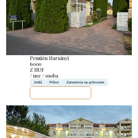
Penzión Harsányi
6000
Z HUF
/ noc / osoba
Jedlá
Príbor
Zariadenia na grilovanie
SKONTROLUJEM TO