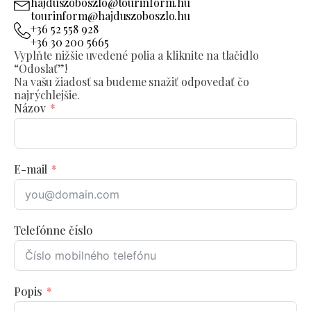
hajduszoboszlo@tourinform.hu
tourinform@hajduszoboszlo.hu
+36 52 558 928
+36 30 200 5665
Vyplňte nižšie uvedené polia a kliknite na tlačidlo
“Odoslať”!
Na vašu žiadosť sa budeme snažiť odpovedať čo
najrýchlejšie.
Názov
E-mail
Telefónne číslo
Popis