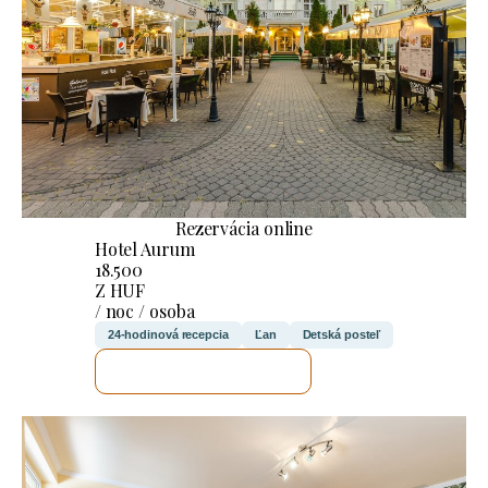
Rezervácia online
Hotel Aurum
18.500
Z HUF
/ noc / osoba
24-hodinová recepcia
Ľan
Detská posteľ
SKONTROLUJEM TO