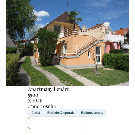
Apartmány Lénárt
5500
Z HUF
/ noc / osoba
Jedlá
Elektrický sporák
Balkón, terasa
SKONTROLUJEM TO