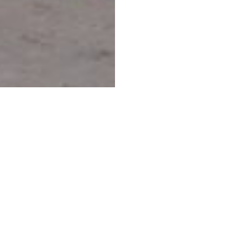
 v Hajdúszoboszló.
ponúka okrem kúpania aj vynikajúce možnosti na relaxáciu a
 a rekreačných aktivít: nachádza sa tu napríklad 160 metrov d
korčule a na svoje si prídu aj fanúšikovia futbalu. Pre najmenš
špeciálnymi hrami - lezeckým hradom a lezeckou stenou -, ale j
rať na dlhú prechádzku do zalesnenej oblasti s hájmi stromov.
ortán.