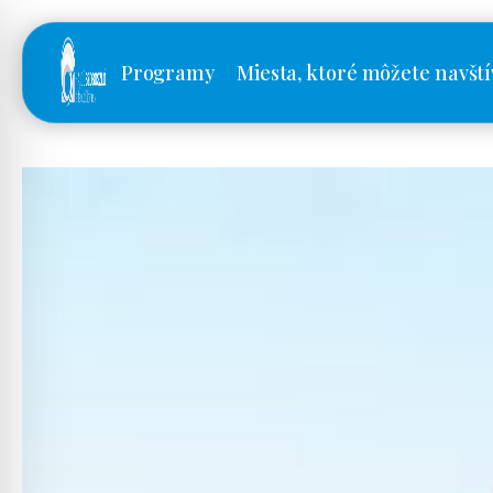
Programy
Miesta, ktoré môžete navští