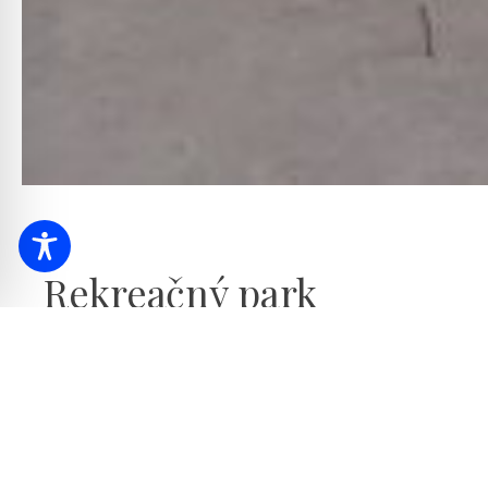
Rekreačný park
Aktívne kúpanie pre malých aj veľkých
Ak trávite dovolenku v Hajdúszoboszló, rekreačný park 
aktívne zážitky. Park ponúka širokú škálu voľnočasových
cyklistická dráha, 400 metrov dlhé klzisko na kolieskové 
je k dispozícii aj moderné, vzrušujúce detské ihrisko so 
aj možnosť usporiadať si piknik alebo sa jednoducho vyb
milovníkov behu je k dispozícii 800 metrov dlhá trať rec