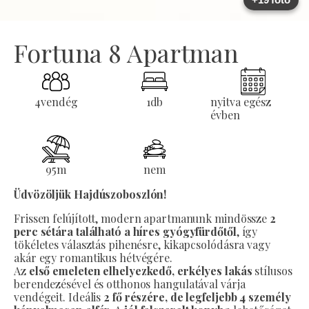
Fortuna 8 Apartman
4
vendég
1
db
nyitva egész
évben
95
m
nem
Üdvözöljük Hajdúszoboszlón!
Frissen felújított, modern apartmanunk mindössze
2
perc sétára található a híres gyógyfürdőtől
, így
tökéletes választás pihenésre, kikapcsolódásra vagy
akár egy romantikus hétvégére.
Az
első emeleten elhelyezkedő, erkélyes lakás
stílusos
berendezésével és otthonos hangulatával várja
vendégeit. Ideális
2 fő részére, de legfeljebb 4 személy