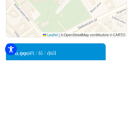
Leaflet
|
© OpenStreetMap contributors © CARTO
6.990
Ft / fő / éjtől
4200 Hajdúszoboszló, Fürdő utca 2.
+36 20 564 5212
fortuna8apartman@gmail.com
EG19018771
AJÁNLATKÉRÉS