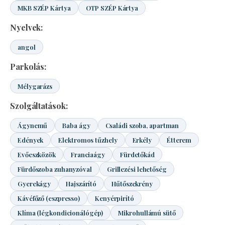
MKB SZÉP Kártya
OTP SZÉP Kártya
Nyelvek:
angol
Parkolás:
Mélygarázs
Szolgáltatások:
Ágynemű
Baba ágy
Családi szoba, apartman
Edények
Elektromos tűzhely
Erkély
Étterem
Evőeszközök
Franciaágy
Fürdetőkád
Fürdőszoba zuhanyzóval
Grillezési lehetőség
Gyerekágy
Hajszárító
Hűtőszekrény
Kávéfőző (eszpresso)
Kenyérpirító
Klíma (légkondicionálógép)
Mikrohullámú sütő