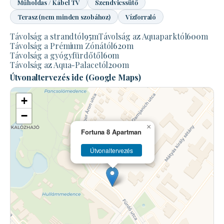
Műholdas / Kábel TV
Szendvicssütő
Terasz (nem minden szobához)
Vízforraló
Távolság a strandtól
95
m
Távolság az Aquaparktól
600
m
Távolság a Prémium Zónától
620
m
Távolság a gyógyfürdőtől
60
m
Távolság az Aqua-Palacetól
200
m
Útvonaltervezés ide (Google Maps)
+
−
×
Fortuna 8 Apartman
Útvonaltervezés