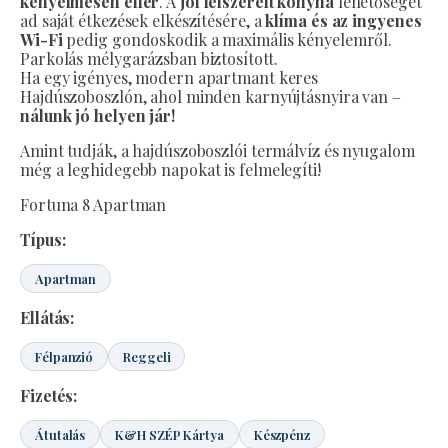
kényelmesen elfér
. A
jól felszerelt konyha
lehetőséget
ad saját étkezések elkészítésére, a
klíma és az ingyenes
Wi-Fi
pedig gondoskodik a maximális kényelemről.
Parkolás mélygarázsban biztosított.
Ha egy igényes, modern apartmant keres
Hajdúszoboszlón, ahol minden karnyújtásnyira van –
nálunk jó helyen jár!
Amint tudják, a hajdúszoboszlói termálvíz és nyugalom
még a leghidegebb napokat is felmelegíti!
Fortuna 8 Apartman
Típus:
Apartman
Ellátás:
Félpanzió
Reggeli
Fizetés:
Átutalás
K&H SZÉP Kártya
Készpénz