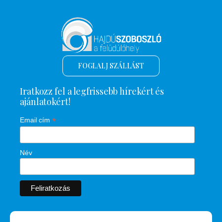
FOGLALJ SZÁLLÁST
Iratkozz fel a legfrissebb hírekért és
ajánlatokért!
*
Email cím
Név