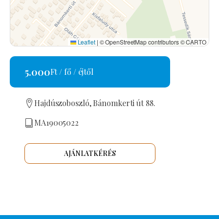
Leaflet
|
© OpenStreetMap contributors © CARTO
5.000
Ft / fő / éjtől
Hajdúszoboszló, Bánomkerti út 88.
MA19005022
AJÁNLATKÉRÉS