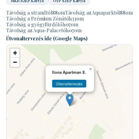
MKB SZÉP Kártya
OTP SZÉP Kártya
Távolság a strandtól
880
m
Távolság az Aquaparktól
880
m
Távolság a Prémium Zónától
1330
m
Távolság a gyógyfürdőtől
1070
m
Távolság az Aqua-Palacetól
1070
m
Útvonaltervezés ide (Google Maps)
+
−
×
Ilona Apartman II.
Útvonaltervezés