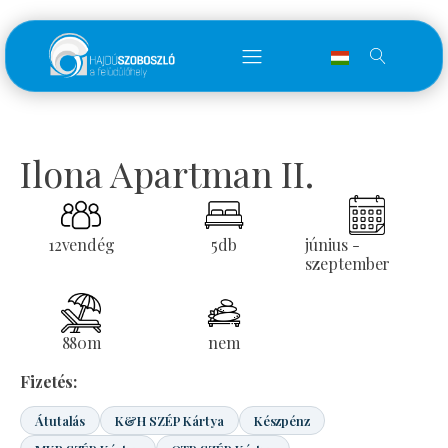
Ilona Apartman II.
12
vendég
5
db
június -
szeptember
880
m
nem
Fizetés:
Átutalás
K&H SZÉP Kártya
Készpénz