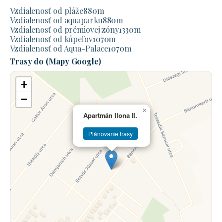
Vzdialenosť od pláže
880
m
Vzdialenosť od aquaparku
880
m
Vzdialenosť od prémiovej zóny
1330
m
Vzdialenosť od kúpeľov
1070
m
Vzdialenosť od Aqua-Palace
1070
m
Trasy do (Mapy Google)
+
−
×
Apartmán Ilona II.
Plánovanie trasy