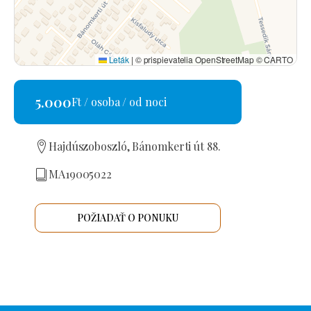
Leták
|
© prispievatelia OpenStreetMap © CARTO
5.000
Ft / osoba / od noci
Hajdúszoboszló, Bánomkerti út 88.
MA19005022
POŽIADAŤ O PONUKU