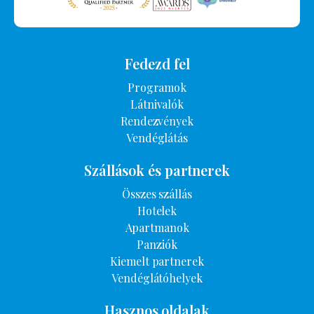
Fedezd fel
Programok
Látnivalók
Rendezvények
Vendéglátás
Szállások és partnerek
Összes szállás
Hotelek
Apartmanok
Panziók
Kiemelt partnerek
Vendéglátóhelyek
Hasznos oldalak