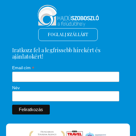
FOGLALJ SZÁLLÁST
Iratkozz fel a legfrissebb hírekért és
ajánlatokért!
*
Email cím
Név