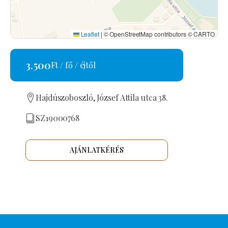
Leaflet
|
© OpenStreetMap contributors © CARTO
3.500
Ft / fő / éjtől
Hajdúszoboszló, József Attila utca 38.
SZ19000768
AJÁNLATKÉRÉS