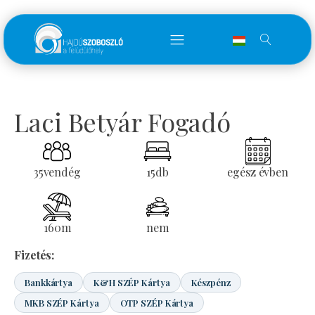
Laci Betyár Fogadó
35
vendég
15
db
egész évben
160
m
nem
Fizetés:
Bankkártya
K&H SZÉP Kártya
Készpénz
MKB SZÉP Kártya
OTP SZÉP Kártya