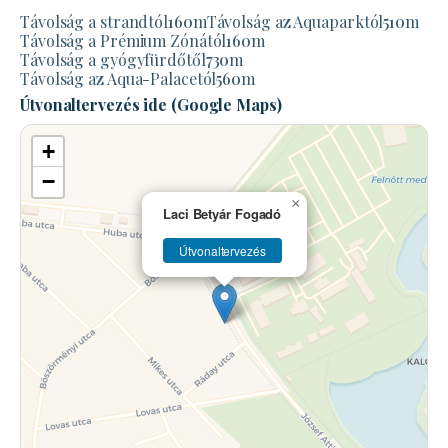
Távolság a strandtól
160
m
Távolság az Aquaparktól
510
m
Távolság a Prémium Zónától
160
m
Távolság a gyógyfürdőtől
730
m
Távolság az Aqua-Palacetól
560
m
Útvonaltervezés ide (Google Maps)
+
−
×
Laci Betyár Fogadó
Útvonaltervezés