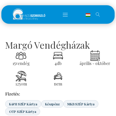
Margó Vendégházak
15
vendég
4
db
április - október
1250
m
nem
Fizetés:
K&H SZÉP Kártya
Készpénz
MKB SZÉP Kártya
OTP SZÉP Kártya