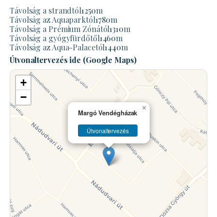
Távolság a strandtól
1250
m
Távolság az Aquaparktól
1780
m
Távolság a Prémium Zónától
1310
m
Távolság a gyógyfürdőtől
1460
m
Távolság az Aqua-Palacetól
1440
m
Útvonaltervezés ide (Google Maps)
+
−
×
Margó Vendégházak
Útvonaltervezés