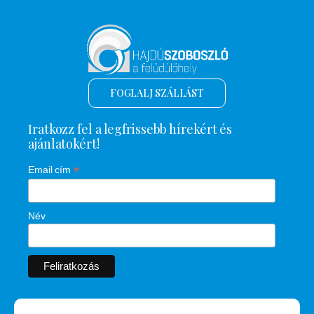
FOGLALJ SZÁLLÁST
Iratkozz fel a legfrissebb hírekért és
ajánlatokért!
*
Email cím
Név