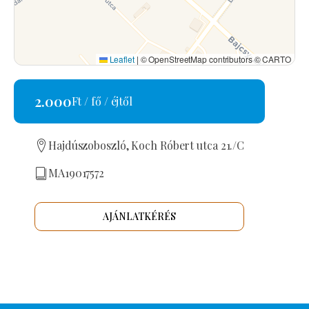
Leaflet
|
© OpenStreetMap contributors © CARTO
2.000
Ft / fő / éjtől
Hajdúszoboszló, Koch Róbert utca 21./C
MA19017572
AJÁNLATKÉRÉS