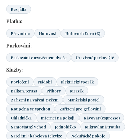
Bez jídla
Platba:
Převod na
Hotovost
Hotovost: Euro (€)
Parkování:
Parkování v uzavřeném dvoře
Uzavřené parkoviště
Služby:
Povlečení
Nádobí
Elektrický sporák
Balkon, terasa
Příbory
Mrazák
Zařízení na vaření, pečení
Manželská postel
Koupelna se sprchou
Zařízení pro grilování
Chladnička
Internet na pokoji
Kávovar (espresso)
Samostatný vchod
Jednolůžko
Mikrovlnná trouba
Satelitní / kabelová televize
Nekuřácké pokoje