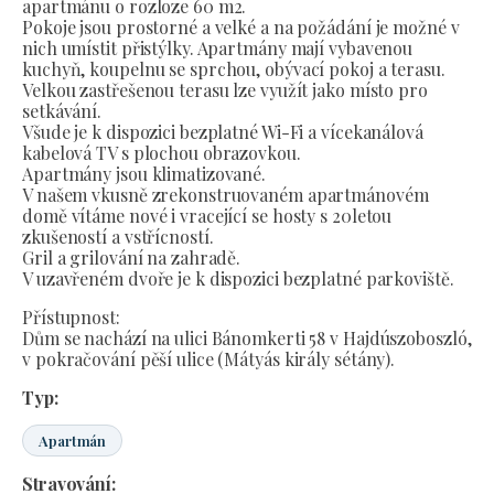
apartmánu o rozloze 60 m2.
Pokoje jsou prostorné a velké a na požádání je možné v
nich umístit přistýlky. Apartmány mají vybavenou
kuchyň, koupelnu se sprchou, obývací pokoj a terasu.
Velkou zastřešenou terasu lze využít jako místo pro
setkávání.
Všude je k dispozici bezplatné Wi-Fi a vícekanálová
kabelová TV s plochou obrazovkou.
Apartmány jsou klimatizované.
V našem vkusně zrekonstruovaném apartmánovém
domě vítáme nové i vracející se hosty s 20letou
zkušeností a vstřícností.
Gril a grilování na zahradě.
V uzavřeném dvoře je k dispozici bezplatné parkoviště.
Přístupnost:
Dům se nachází na ulici Bánomkerti 58 v Hajdúszoboszló,
v pokračování pěší ulice (Mátyás király sétány).
Typ:
Apartmán
Stravování: