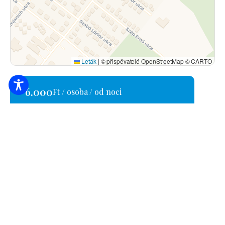
Leták
|
© přispěvatelé OpenStreetMap © CARTO
6.000
Ft / osoba / od noci
4200 Hajdúszoboszló, Bánomkerti út 58.
+36 30/969-1221
labalazsi48@gmail.com
MA21026019
POŽÁDAT O NABÍDKU