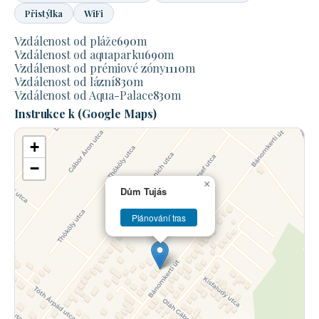
Přistýlka
WiFi
Vzdálenost od pláže
690
m
Vzdálenost od aquaparku
690
m
Vzdálenost od prémiové zóny
1110
m
Vzdálenost od lázní
830
m
Vzdálenost od Aqua-Palace
830
m
Instrukce k (Google Maps)
+
−
×
Dům Tujás
Plánování tras