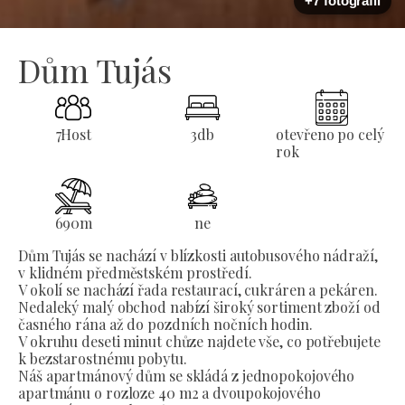
+7 fotografií
Dům Tujás
7
Host
3
db
otevřeno po celý
rok
690
m
ne
Dům Tujás se nachází v blízkosti autobusového nádraží,
v klidném předměstském prostředí.
V okolí se nachází řada restaurací, cukráren a pekáren.
Nedaleký malý obchod nabízí široký sortiment zboží od
časného rána až do pozdních nočních hodin.
V okruhu deseti minut chůze najdete vše, co potřebujete
k bezstarostnému pobytu.
Náš apartmánový dům se skládá z jednopokojového
apartmánu o rozloze 40 m2 a dvoupokojového