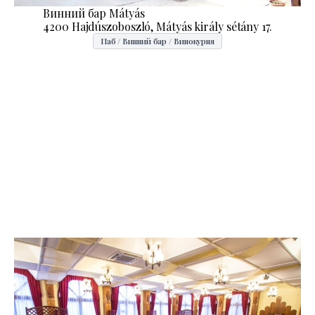
Винний бар Mátyás
4200 Hajdúszoboszló, Mátyás király sétány 17.
Паб / Винний бар / Винокурня