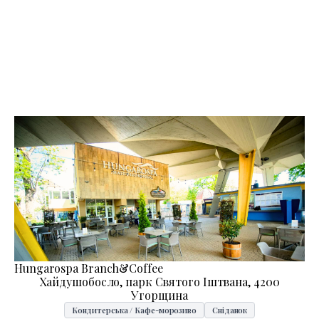
Hungarospa Branch&Coffee
Хайдушобосло, парк Святого Іштвана, 4200
Угорщина
Кондитерська / Кафе-морозиво
Сніданок