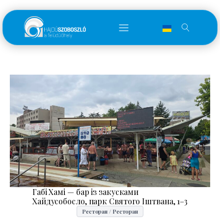
Габі Хамі — бар із закусками
Хайдусобосло, парк Святого Іштвана, 1–3
Ресторан / Ресторан