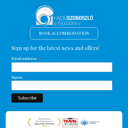
BOOK ACCOMMODATION
Sign up for the latest news and offers!
*
Email address
Name