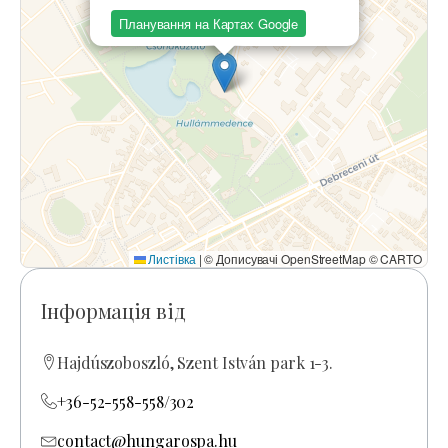
Планування на Картах Google
Листівка
|
© Дописувачі OpenStreetMap © CARTO
Інформація від
Hajdúszoboszló, Szent István park 1-3.
+36-52-558-558/302
contact@hungarospa.hu