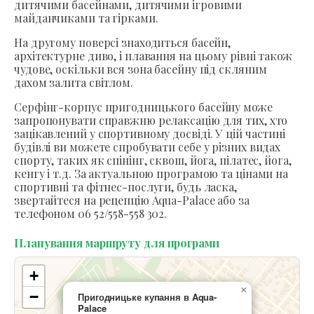
дитячими басейнами, дитячими ігровими
майданчиками та гірками.
На другому поверсі знаходиться басейн,
архітектурне диво, і плавання на цьому рівні також
чудове, оскільки вся зона басейну під скляним
дахом залита світлом.
Серфінг-корпус пригодницького басейну може
запропонувати справжню релаксацію для тих, хто
зацікавлений у спортивному досвіді. У цій частині
будівлі ви можете спробувати себе у різних видах
спорту, таких як спінінг, сквош, йога, пілатес, йога,
кенгу і т.д. За актуальною програмою та цінами на
спортивні та фітнес-послуги, будь ласка,
звертайтеся на рецепцію Aqua-Palace або за
телефоном 06 52/558-558 302.
Планування маршруту для програми
+
×
−
Пригодницьке купання в Aqua-
Palace