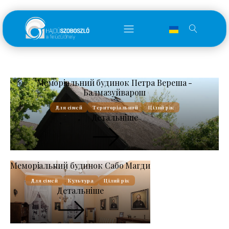
Меморіальний будинок Петра Вереша -
Балмазуйварош
Для сімей
Територіальний
Цілий рік
Детальніше
Меморіальний будинок Сабо Магди
Для сімей
Культура
Цілий рік
Детальніше