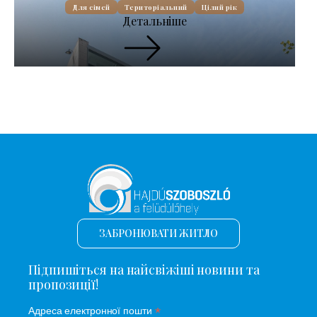
Для сімей
Територіальний
Цілий рік
Детальніше
ЗАБРОНЮВАТИ ЖИТЛО
Підпишіться на найсвіжіші новини та
пропозиції!
*
Адреса електронної пошти