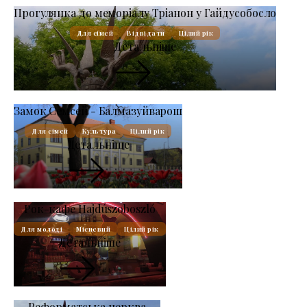
Прогулянка до меморіалу Тріанон у Гайдусобосло
Для сімей
Відвідати
Цілий рік
Детальніше
Замок Семсей - Балмазуйварош
Для сімей
Культура
Цілий рік
Детальніше
Рок-кафе Hajdúszoboszló
Для молоді
Місцевий
Цілий рік
Детальніше
Реформатська церква