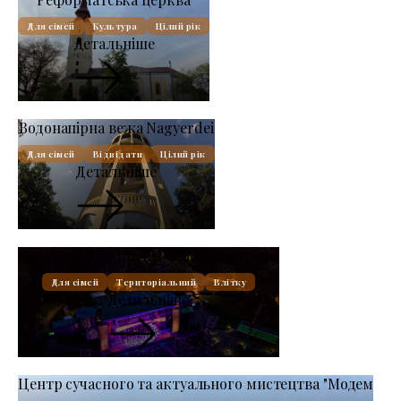
Для сімей
Культура
Цілий рік
Детальніше
Водонапірна вежа Nagyerdei
Для сімей
Відвідати
Цілий рік
Детальніше
Сцена під відкритим небом Nagyerdei
Для сімей
Територіальний
Влітку
Детальніше
Центр сучасного та актуального мистецтва "Модем