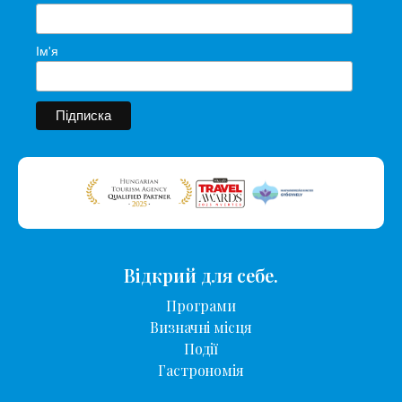
Ім'я
Відкрий для себе.
Програми
Визначні місця
Події
Гастрономія