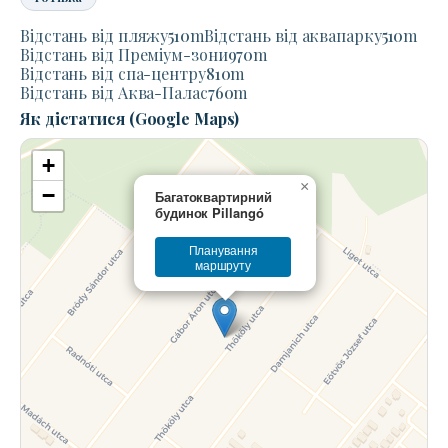
Відстань від пляжу
510
m
Відстань від аквапарку
510
m
Відстань від Преміум-зони
970
m
Відстань від спа-центру
810
m
Відстань від Аква-Палас
760
m
Як дістатися (Google Maps)
+
×
−
Багатоквартирний
будинок Pillangó
Планування
маршруту