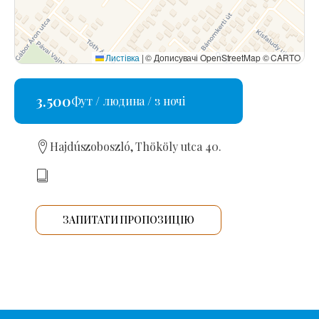
Листівка
|
© Дописувачі OpenStreetMap © CARTO
3.500
Фут / людина / з ночі
Hajdúszoboszló, Thököly utca 40.
ЗАПИТАТИ ПРОПОЗИЦІЮ