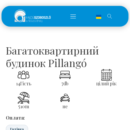
Багатоквартирний
будинок Pillangó
14
Гість
7
db
цілий рік
510
m
не
Оплата:
Готівка