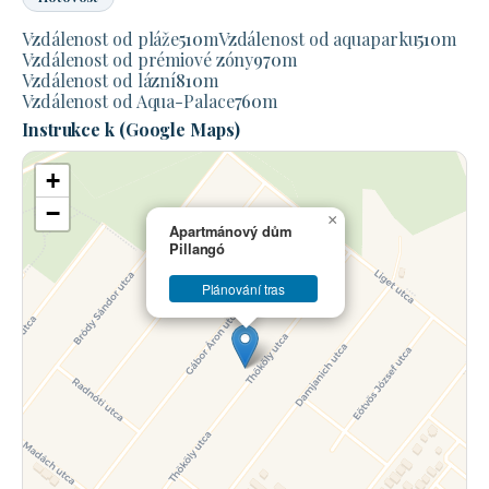
Vzdálenost od pláže
510
m
Vzdálenost od aquaparku
510
m
Vzdálenost od prémiové zóny
970
m
Vzdálenost od lázní
810
m
Vzdálenost od Aqua-Palace
760
m
Instrukce k (Google Maps)
+
−
×
Apartmánový dům
Pillangó
Plánování tras