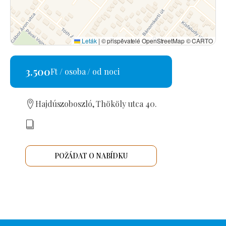
Leták
|
© přispěvatelé OpenStreetMap © CARTO
3.500
Ft / osoba / od noci
Hajdúszoboszló, Thököly utca 40.
POŽÁDAT O NABÍDKU