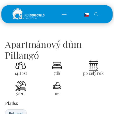
Apartmánový dům
Pillangó
14
Host
7
db
po celý rok
510
m
ne
Platba:
Hotovost