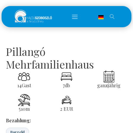
Pillangó
Mehrfamilienhaus
14
Gast
7
db
ganzjährig
510
m
2 EUR
Bezahlung:
Bargeld