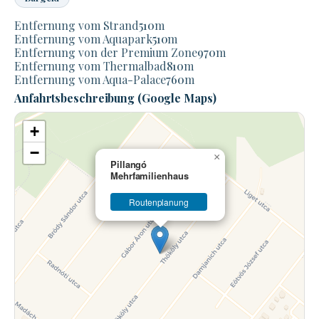
Entfernung vom Strand
510
m
Entfernung vom Aquapark
510
m
Entfernung von der Premium Zone
970
m
Entfernung vom Thermalbad
810
m
Entfernung vom Aqua-Palace
760
m
Anfahrtsbeschreibung (Google Maps)
+
−
×
Pillangó
Mehrfamilienhaus
Routenplanung