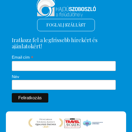
FOGLALJ SZÁLLÁST
Iratkozz fel a legfrissebb hírekért és
ajánlatokért!
*
Email cím
Név