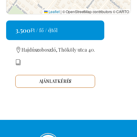
Leaflet
|
© OpenStreetMap contributors © CARTO
3.500
Ft / fő / éjtől
Hajdúszoboszló, Thököly utca 40.
AJÁNLATKÉRÉS