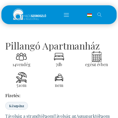
Pillangó Apartmanház
14
vendég
7
db
egész évben
510
m
nem
Fizetés:
Készpénz
Távolság a strandtól
510
m
Távolság az Aquaparktól
510
m