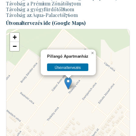
Távolság a Prémium Zónától
970
m
Távolság a gyógyfürdőtől
810
m
Távolság az Aqua-Palacetól
760
m
Útvonaltervezés ide (Google Maps)
+
−
×
Pillangó Apartmanház
Útvonaltervezés