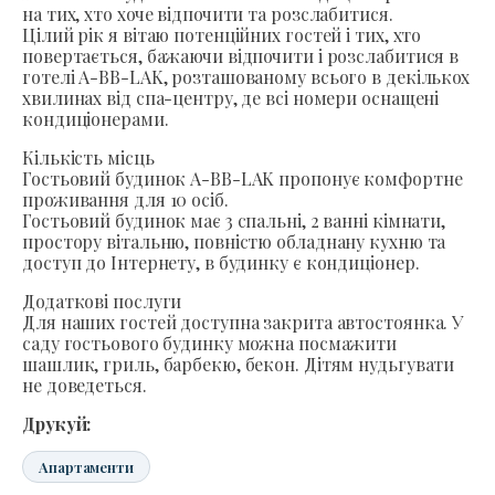
на тих, хто хоче відпочити та розслабитися.
Цілий рік я вітаю потенційних гостей і тих, хто
повертається, бажаючи відпочити і розслабитися в
готелі A-BB-LAK, розташованому всього в декількох
хвилинах від спа-центру, де всі номери оснащені
кондиціонерами.
Кількість місць
Гостьовий будинок A-BB-LAK пропонує комфортне
проживання для 10 осіб.
Гостьовий будинок має 3 спальні, 2 ванні кімнати,
простору вітальню, повністю обладнану кухню та
доступ до Інтернету, в будинку є кондиціонер.
Додаткові послуги
Для наших гостей доступна закрита автостоянка. У
саду гостьового будинку можна посмажити
шашлик, гриль, барбекю, бекон. Дітям нудьгувати
не доведеться.
Друкуй:
Апартаменти