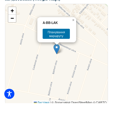
+
−
×
A-BB-LAK
Планування
маршруту
Листівка
|
© Дописувачі OpenStreetMap © CARTO