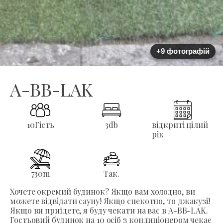
+9 фотографій
A-BB-LAK
10
Гість
3
db
відкриті цілий
рік
730
m
Так.
Хочете окремий будинок? Якщо вам холодно, ви
можете відвідати сауну! Якщо спекотно, то джакузі!
Якщо ви приїдете, я буду чекати на вас в A-BB-LAK.
Гостьовий будинок на 10 осіб з кондиціонером чекає