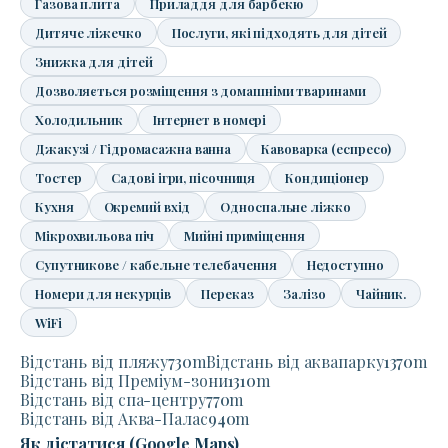
Газова плита
Приладдя для барбекю
Дитяче ліжечко
Послуги, які підходять для дітей
Знижка для дітей
Дозволяється розміщення з домашніми тваринами
Холодильник
Інтернет в номері
Джакузі / Гідромасажна ванна
Кавоварка (еспресо)
Тостер
Садові ігри, пісочниця
Кондиціонер
Кухня
Окремий вхід
Односпальне ліжко
Мікрохвильова піч
Мийні приміщення
Супутникове / кабельне телебачення
Недоступно
Номери для некурців
Переказ
Залізо
Чайник.
WiFi
Відстань від пляжу
730
m
Відстань від аквапарку
1370
m
Відстань від Преміум-зони
1310
m
Відстань від спа-центру
770
m
Відстань від Аква-Палас
940
m
Як дістатися (Google Maps)