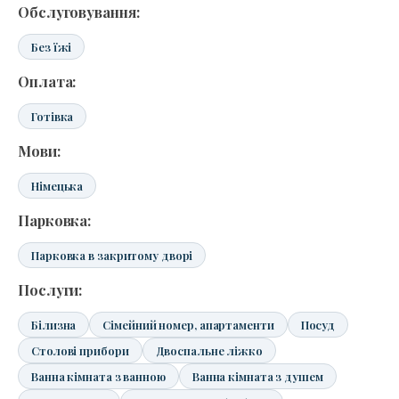
Обслуговування:
Без їжі
Оплата:
Готівка
Мови:
Німецька
Парковка:
Парковка в закритому дворі
Послуги:
Білизна
Сімейний номер, апартаменти
Посуд
Столові прибори
Двоспальне ліжко
Ванна кімната з ванною
Ванна кімната з душем