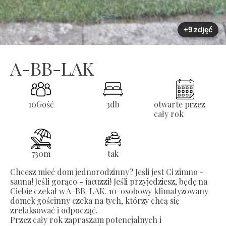
+9 zdjęć
A-BB-LAK
10
Gość
3
db
otwarte przez
cały rok
730
m
tak
Chcesz mieć dom jednorodzinny? Jeśli jest Ci zimno -
sauna! Jeśli gorąco - jacuzzi! Jeśli przyjedziesz, będę na
Ciebie czekał w A-BB-LAK. 10-osobowy klimatyzowany
domek gościnny czeka na tych, którzy chcą się
zrelaksować i odpocząć.
Przez cały rok zapraszam potencjalnych i