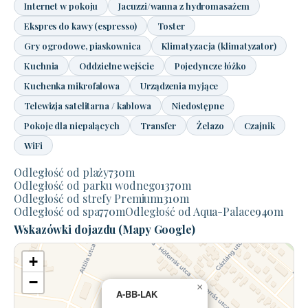
Internet w pokoju
Jacuzzi/wanna z hydromasażem
Ekspres do kawy (espresso)
Toster
Gry ogrodowe, piaskownica
Klimatyzacja (klimatyzator)
Kuchnia
Oddzielne wejście
Pojedyncze łóżko
Kuchenka mikrofalowa
Urządzenia myjące
Telewizja satelitarna / kablowa
Niedostępne
Pokoje dla niepalących
Transfer
Żelazo
Czajnik
WiFi
Odległość od plaży
730
m
Odległość od parku wodnego
1370
m
Odległość od strefy Premium
1310
m
Odległość od spa
770
m
Odległość od Aqua-Palace
940
m
Wskazówki dojazdu (Mapy Google)
+
−
×
A-BB-LAK