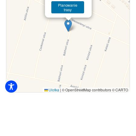
Planowanie
trasy
Ulotka
|
© OpenStreetMap contributors © CARTO
8.000
Ft / osoba / od nocy
4200 Hajdúszoboszló, Báthori utca 24.