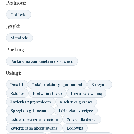
Płatność:
Gotówka
Języki:
Niemiecki
Parking:
Parking na zamkniętym dziedzińcu
Usługi:
Pościel
Pokój rodzinny, apartament
Naczynia
Sztućce
Podwójne łóżko
Łazienka z wanną
Łazienka z prysznicem
Kuchenka gazowa
Sprzęt do grillowania
Łóżeczko dziecięce
Usługi przyjazne dzieciom
Zniżka dla dzieci
Zwierzęta są akceptowane
Lodówka