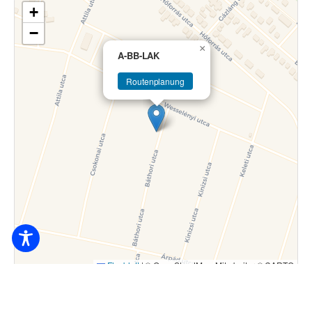
+
−
×
A-BB-LAK
Routenplanung
Flugblatt
|
© OpenStreetMap-Mitarbeiter © CARTO
8.000
Ft / Person / ab Nacht