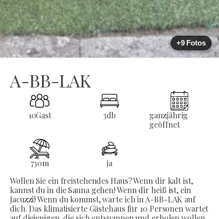
+9 Fotos
A-BB-LAK
10
Gast
3
db
ganzjährig
geöffnet
730
m
ja
Wollen Sie ein freistehendes Haus? Wenn dir kalt ist,
kannst du in die Sauna gehen! Wenn dir heiß ist, ein
Jacuzzi! Wenn du kommst, warte ich in A-BB-LAK auf
dich. Das klimatisierte Gästehaus für 10 Personen wartet
auf diejenigen, die sich entspannen und erholen wollen.