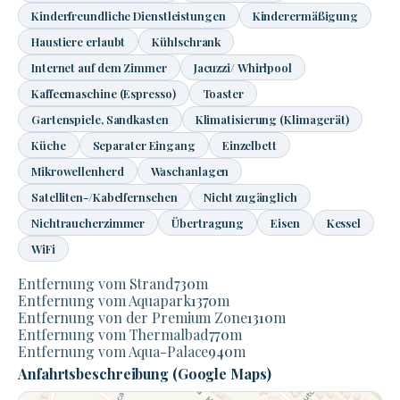
Kinderfreundliche Dienstleistungen
Kinderermäßigung
Haustiere erlaubt
Kühlschrank
Internet auf dem Zimmer
Jacuzzi/ Whirlpool
Kaffeemaschine (Espresso)
Toaster
Gartenspiele, Sandkasten
Klimatisierung (Klimagerät)
Küche
Separater Eingang
Einzelbett
Mikrowellenherd
Waschanlagen
Satelliten-/Kabelfernsehen
Nicht zugänglich
Nichtraucherzimmer
Übertragung
Eisen
Kessel
WiFi
Entfernung vom Strand
730
m
Entfernung vom Aquapark
1370
m
Entfernung von der Premium Zone
1310
m
Entfernung vom Thermalbad
770
m
Entfernung vom Aqua-Palace
940
m
Anfahrtsbeschreibung (Google Maps)