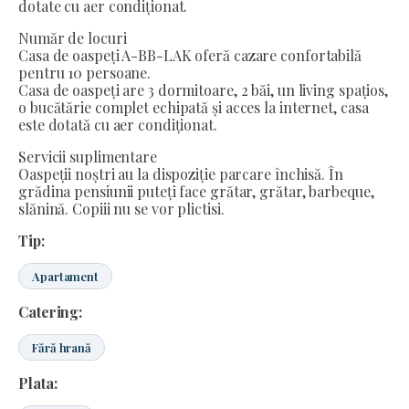
dotate cu aer condiționat.
Număr de locuri
Casa de oaspeți A-BB-LAK oferă cazare confortabilă
pentru 10 persoane.
Casa de oaspeți are 3 dormitoare, 2 băi, un living spațios,
o bucătărie complet echipată și acces la internet, casa
este dotată cu aer condiționat.
Servicii suplimentare
Oaspeții noștri au la dispoziție parcare închisă. În
grădina pensiunii puteți face grătar, grătar, barbeque,
slănină. Copiii nu se vor plictisi.
Tip:
Apartament
Catering:
Fără hrană
Plata: