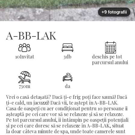
+9 fotografii
A-BB-LAK
10
Invitat
3
db
deschis pe tot
parcursul anului
730
m
da
Vrei o casă detașată? Dacă ți-e frig poți face saună! Dacă
ți-e cald, un jacuzzi! Dacă vii, te aștept în A-BB-LAK.
Casa de oaspeți cu aer condiționat pentru 10 persoane îi
așteaptă pe cei care vor să se relaxeze și să se relaxeze.
Pe tot parcursul anului, îi întâmpin pe oaspeții potențiali
și pe cei care doresc să se relaxeze în A-BB-LAK, situat
la doar câteva minute de spa, unde toate camerele sunt