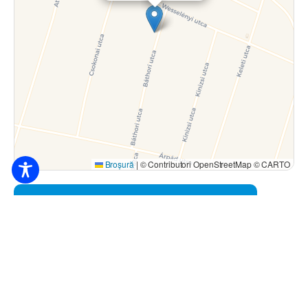
Broșură
|
© Contributori OpenStreetMap © CARTO
8.000
Ft / persoană / de la noapte
4200 Hajdúszoboszló, Báthori utca 24.
+36 30/303-4826
bbela71@freemail.hu