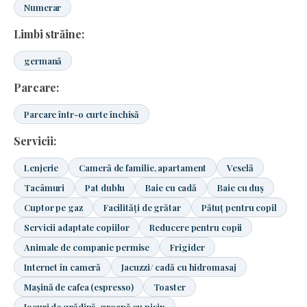
Numerar
Limbi străine:
germană
Parcare:
Parcare într-o curte închisă
Servicii:
Lenjerie
Cameră de familie, apartament
Veselă
Tacâmuri
Pat dublu
Baie cu cadă
Baie cu duș
Cuptor pe gaz
Facilități de grătar
Pătuț pentru copil
Servicii adaptate copiilor
Reducere pentru copii
Animale de companie permise
Frigider
Internet în cameră
Jacuzzi/ cadă cu hidromasaj
Mașină de cafea (espresso)
Toaster
Jocuri de grădină, groapă cu nisip