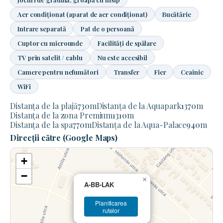
Aer condiționat (aparat de aer condiționat)
Bucătărie
Intrare separată
Pat de o persoană
Cuptor cu microunde
Facilități de spălare
TV prin satelit / cablu
Nu este accesibil
Camere pentru nefumători
Transfer
Fier
Ceainic
WiFi
Distanța de la plajă
730
m
Distanța de la Aquapark
1370
m
Distanța de la zona Premium
1310
m
Distanța de la spa
770
m
Distanța de la Aqua-Palace
940
m
Direcții către (Google Maps)
+
−
×
A-BB-LAK
Planificarea
rutelor