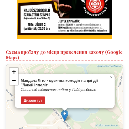
Схема проїзду до місця проведення заходу (Google
Maps)
+
×
−
Мандала Літо - музична комедія на дві дії
"Лакей Іпполіт
Сцена під відкритим небом у Гайдусобосло
Дизайн тут