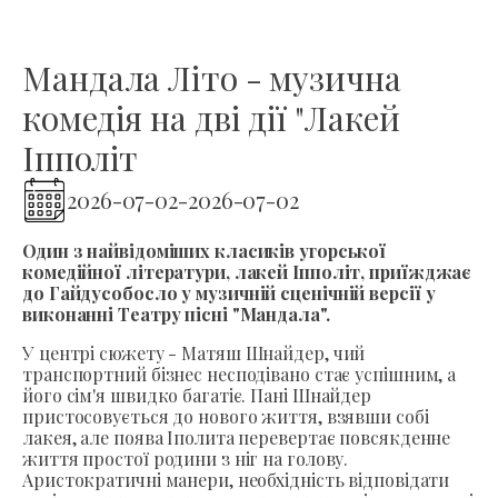
Мандала Літо - музична
комедія на дві дії "Лакей
Іпполіт
2026-07-02
-
2026-07-02
Один з найвідоміших класиків угорської
комедійної літератури, лакей Іпполіт, приїжджає
до Гайдусобосло у музичній сценічній версії у
виконанні Театру пісні "Мандала".
У центрі сюжету - Матяш Шнайдер, чий
транспортний бізнес несподівано стає успішним, а
його сім'я швидко багатіє. Пані Шнайдер
пристосовується до нового життя, взявши собі
лакея, але поява Іполита перевертає повсякденне
життя простої родини з ніг на голову.
Аристократичні манери, необхідність відповідати