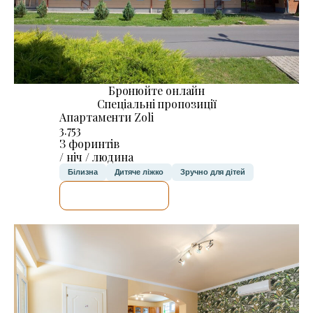
Бронюйте онлайн
Спеціальні пропозиції
Апартаменти Zoli
3.753
З форинтів
/ ніч / людина
Білизна
Дитяче ліжко
Зручно для дітей
ДЕТАЛЬНІШЕ