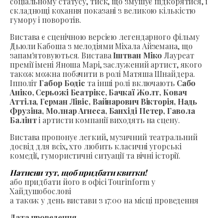
соціальному статусу, тиск, що змушує підкорятися, і
складнощі кохання показані з великою кількістю
гумору і поворотів.
Вистава є сценічною версією легендарного фільму
Дьюли Кабоша з мелодіями Міхала Айземана, що
запам'ятовуються. Вистава
Іштван Міко
Лауреат
премії імені Яноша Марі, заслужений артист, якого
також можна побачити в ролі Матяша Шнайдера.
Іпполіт
Габор Бодіс
та інші ролі включають
Сабо
Аніко, Серьожі Беатрікс, Бачкаї Жолт, Ковач
Аттіла, Герман Лівіс, Вайнарович Вікторія, Надь
Фрузіна, Молнар Агнеса, Банхіді Петер, Гавола
Балінт
і артисти компанії виходять на сцену.
Вистава пропонує легкий, музичний театральний
досвід для всіх, хто любить класичні угорські
комедії, гумористичні ситуації та вічні історії.
Натисни тут, щоб придбати квитки!
або придбати його в офісі Tourinform у
Хайдушобослові
а також у день вистави з 17:00 на місці проведення
Дата проведення