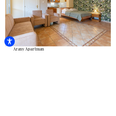
Arany Apartman
8000
З форинтів
/ ніч / людина
Приладдя для барбекю
Клімат (кондиціонер)
Кухня
ДЕТАЛЬНІШЕ