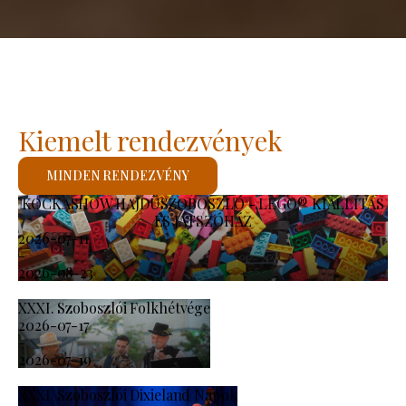
Kiemelt rendezvények
MINDEN RENDEZVÉNY
KOCKASHOW HAJDÚSZOBOSZLÓ - LEGO® KIÁLLÍTÁS
ÉS JÁTSZÓHÁZ
2026-07-11
-
2026-08-23
XXXI. Szoboszlói Folkhétvége
2026-07-17
-
2026-07-19
XXXI. Szoboszlói Dixieland Napok