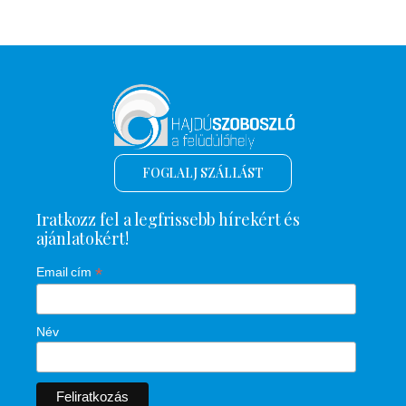
FOGLALJ SZÁLLÁST
Iratkozz fel a legfrissebb hírekért és
ajánlatokért!
*
Email cím
Név