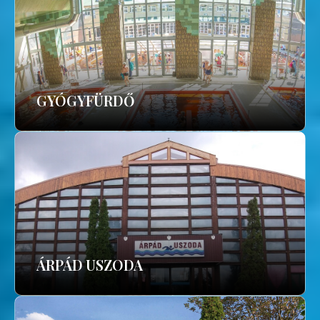
GYÓGYFÜRDŐ
ÁRPÁD USZODA