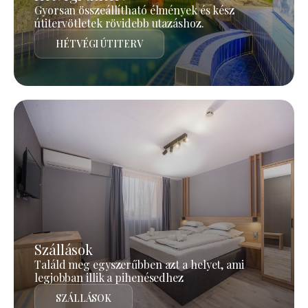
Gyorsan összeállítható élmények és kész
útitervötletek rövidebb utazáshoz.
HÉTVÉGI ÚTITERV
Szállások
Találd meg egyszerűbben azt a helyet, ami
legjobban illik a pihenésedhez
SZÁLLÁSOK