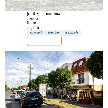
Judit Apartmanház
10000
Ft-tól
/ éj / fő
Ágynemű
Baba ágy
Bababarát
MEGNÉZEM