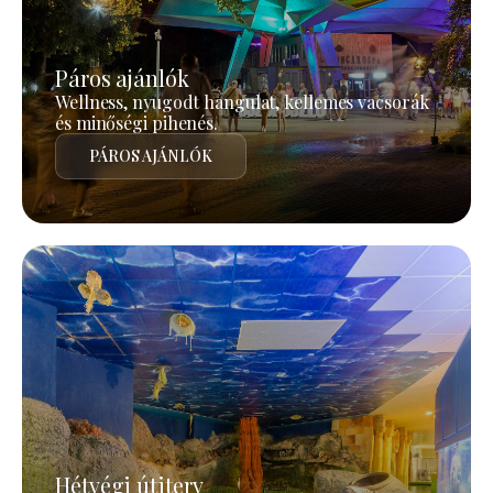
Páros ajánlók
Wellness, nyugodt hangulat, kellemes vacsorák
és minőségi pihenés.
PÁROS AJÁNLÓK
Hétvégi útiterv