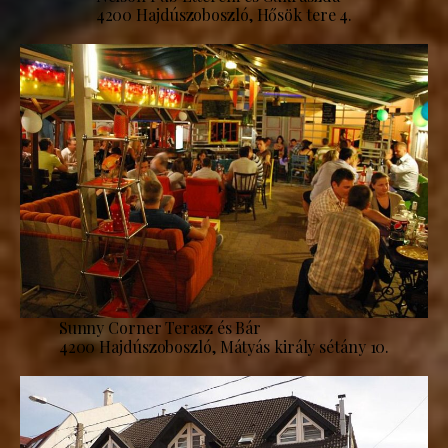
4200 Hajdúszoboszló, Hősök tere 4.
Sunny Corner Terasz és Bár
4200 Hajdúszoboszló, Mátyás király sétány 10.