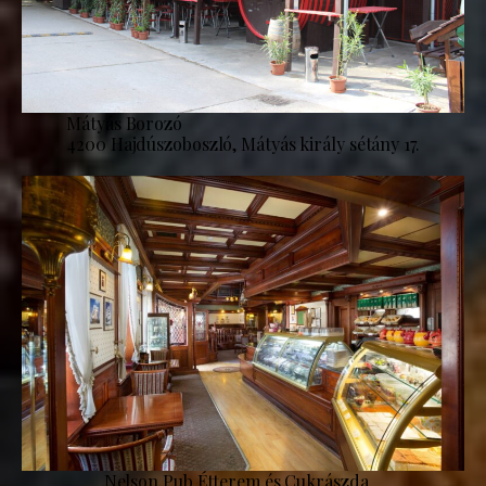
Mátyás Borozó
4200 Hajdúszoboszló, Mátyás király sétány 17.
Nelson Pub Étterem és Cukrászda