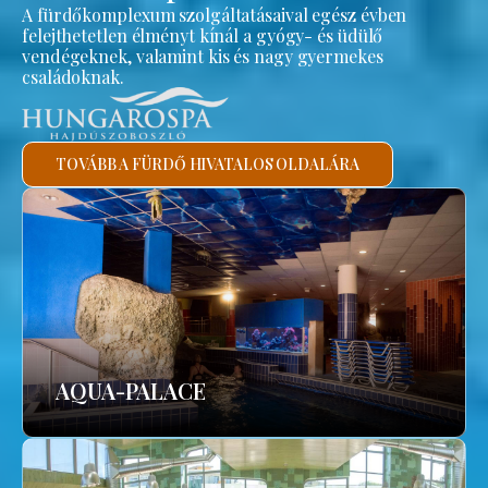
A fürdőkomplexum szolgáltatásaival egész évben
felejthetetlen élményt kínál a gyógy- és üdülő
vendégeknek, valamint kis és nagy gyermekes
családoknak.
TOVÁBB A FÜRDŐ HIVATALOS OLDALÁRA
AQUA-PALACE