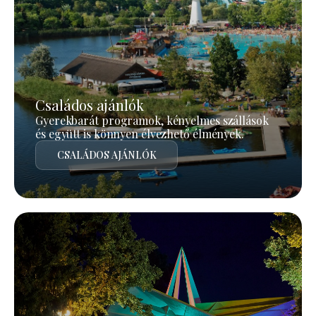
Családos ajánlók
Gyerekbarát programok, kényelmes szállások
és együtt is könnyen élvezhető élmények.
CSALÁDOS AJÁNLÓK