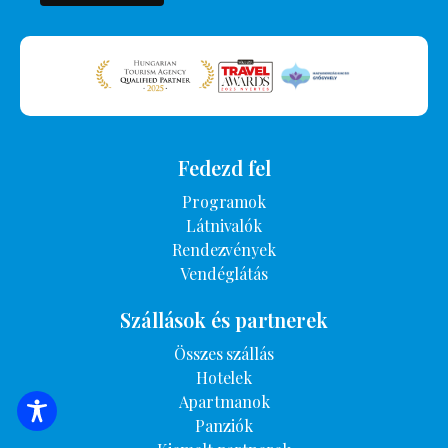
Fedezd fel
Programok
Látnivalók
Rendezvények
Vendéglátás
Szállások és partnerek
Összes szállás
Hotelek
Apartmanok
SZÁLLÁSOK KERESÉSE
Panziók