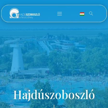
Hajdúszoboszló