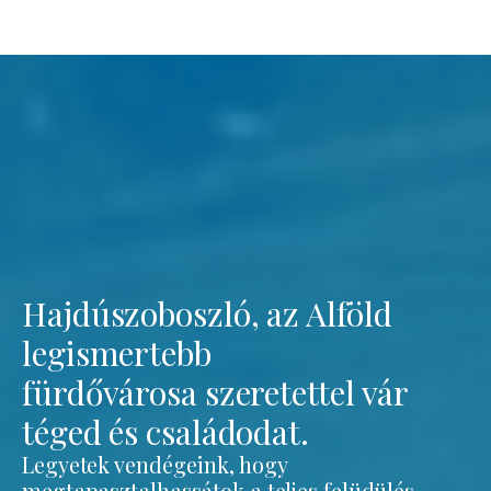
Hajdúszoboszló, az Alföld
legismertebb
fürdővárosa szeretettel vár
téged és családodat.
Legyetek vendégeink, hogy
megtapasztalhassátok a teljes felüdülés