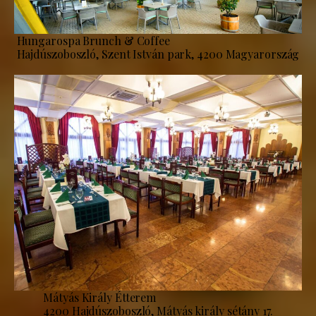
Hungarospa Brunch & Coffee
Hajdúszoboszló, Szent István park, 4200 Magyarország
Mátyás Király Étterem
4200 Hajdúszoboszló, Mátyás király sétány 17.