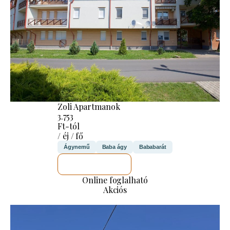
Zoli Apartmanok
3.753
Ft-tól
/ éj / fő
Ágynemű
Baba ágy
Bababarát
MEGNÉZEM
Online foglalható
Akciós