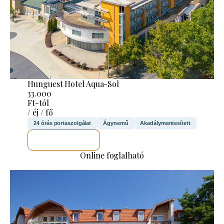
Hunguest Hotel Aqua-Sol
33.000
Ft-tól
/ éj / fő
24 órás portaszolgálat
Ágynemű
Akadálymentesített
MEGNÉZEM
Online foglalható