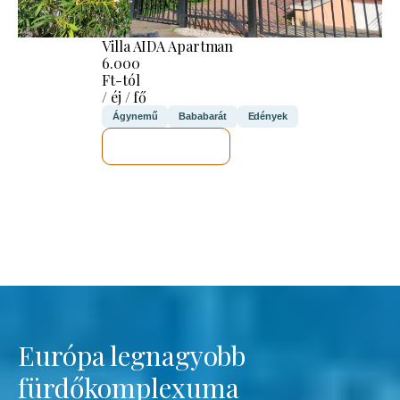
Villa AIDA Apartman
6.000
Ft-tól
/ éj / fő
Ágynemű
Bababarát
Edények
MEGNÉZEM
Európa legnagyobb
fürdőkomplexuma