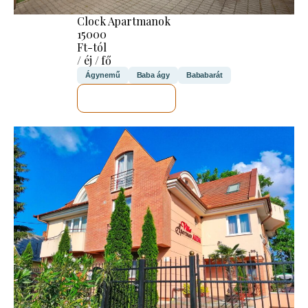
Clock Apartmanok
15000
Ft-tól
/ éj / fő
Ágynemű
Baba ágy
Bababarát
MEGNÉZEM