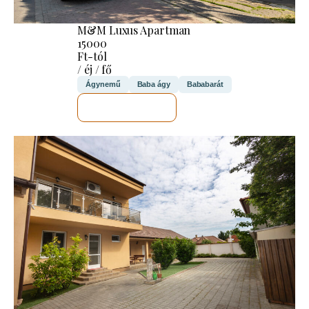
M&M Luxus Apartman
15000
Ft-tól
/ éj / fő
Ágynemű
Baba ágy
Bababarát
MEGNÉZEM