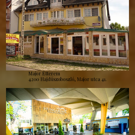
Major Étterem
4200 Hajdúszoboszló, Major utca 41.