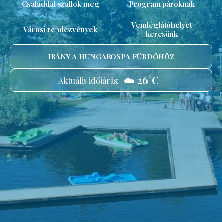
Családdal szállok meg
Program pároknak
Vendéglátóhelyet
Városi rendezvények
keresünk
IRÁNY A HUNGAROSPA FÜRDŐHÖZ
☁️ 26°C
Aktuális időjárás: