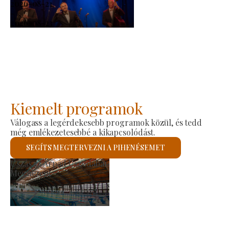
2026-08-21
-
2026-08-23
Kiemelt programok
Válogass a legérdekesebb programok közül, és tedd
még emlékezetesebbé a kikapcsolódást.
SEGÍTS MEGTERVEZNI A PIHENÉSEMET
Termelői Piac
Megnézem