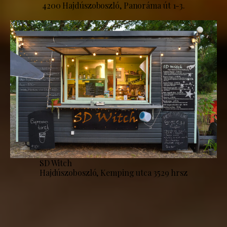
4200 Hajdúszoboszló, Panoráma út 1-3.
SD Witch
Hajdúszoboszló, Kemping utca 3529 hrsz