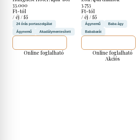
33.000
3.753
Ft-tól
Ft-tól
/ éj / fő
/ éj / fő
24 órás portaszolgálat
Ágynemű
Baba ágy
Ágynemű
Akadálymentesített
Bababarát
MEGNÉZEM
MEGNÉZEM
Online foglalható
Online foglalható
Akciós