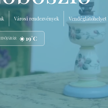
ak
Városi rendezvények
Vendéglátóhelyet
☀️ 19°C
 IDŐJÁRÁS: