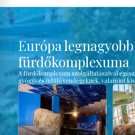
Európa legnagyob
fürdőkomplexuma
A fürdőkomplexum szolgáltatásaival egész é
gyógy- és üdülő vendégeknek, valamint ki