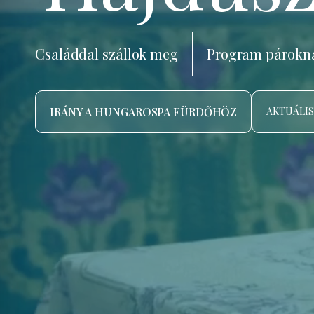
Családdal szállok meg
Program párokn
IRÁNY A HUNGAROSPA FÜRDŐHÖZ
AKTUÁLIS