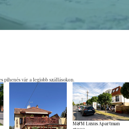
 pihenés vár a legjobb szállásokon.
M&M Luxus Apartman
15000