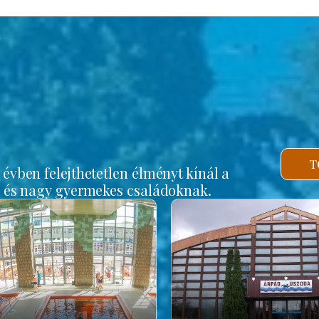
b
T
vben felejthetetlen élményt kínál a
s és nagy gyermekes családoknak.