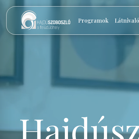
Programok
Látnival
Hajdúsz