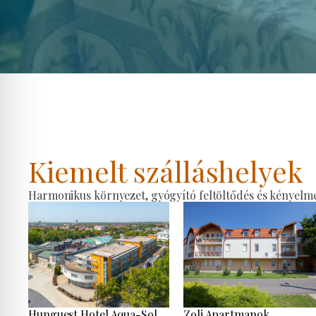
Kiemelt szálláshelyek
Harmonikus környezet, gyógyító feltöltődés és kényelmes
Hunguest Hotel Aqua-Sol
Zoli Apartmanok