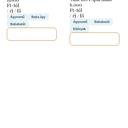
6.000
Ft-tól
Ft-tól
/ éj / fő
/ éj / fő
Ágynemű
Baba ágy
Ágynemű
Bababarát
Bababarát
Edények
MEGNÉZEM
MEGNÉZEM