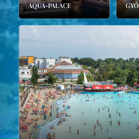
AQUA-PALACE
GYÓ