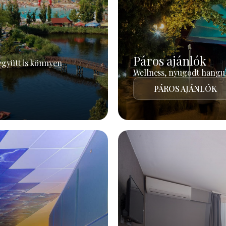
Páros ajánlók
együtt is könnyen
Wellness, nyugodt hangul
PÁROS AJÁNLÓK