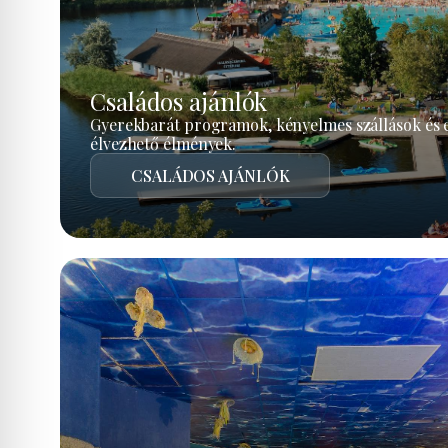
Családos ajánlók
Gyerekbarát programok, kényelmes szállások és 
élvezhető élmények.
CSALÁDOS AJÁNLÓK