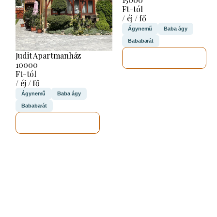
Ft-tól
/ éj / fő
Ágynemű
Baba ágy
Bababarát
Judit Apartmanház
MEGNÉZEM
10000
Ft-tól
/ éj / fő
Ágynemű
Baba ágy
Bababarát
MEGNÉZEM