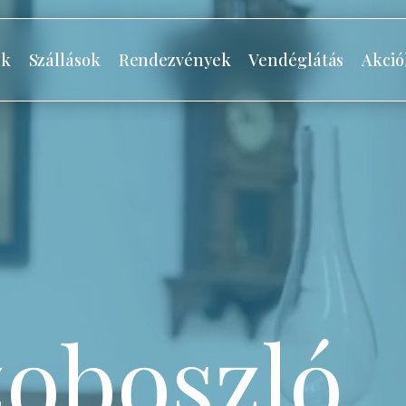
ók
Szállások
Rendezvények
Vendéglátás
Akció
oboszló